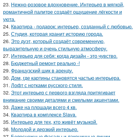
23.
Нежно-розовое вдохновение. Интерьер в мягкой,
романтичной палитре создаёт ощущение лёгкости и
уюта.
24.
Квартира - подарок: интерьер, созданный с любовью.
25.
Студия, которая хранит историю города.
26.
Это дуэт, который создаёт современную,
выразительную и очень стильную атмосферу.
27.
Интерьер для себя: когда дизайн - это чувство.
28.
Бюджетный ремонт реально -!
29.
Французский шик в аренду.
30.
Дом, где картины становятся частью интерьера.
31.
Лофт с нотками русского стиля.
32.
Этот интерьер с первого взгляда притягивает
внимание своими деталями и смелыми акцентами.
33.
Даже на площади всего 4 кв.
34.
Квартира в комплексе Slava.
35.
Интерьер для тех, кто живёт музыкой.
36.
Молодой и дерзкий интерьер.
37.
Белоснежные фасады и лаконичные линии