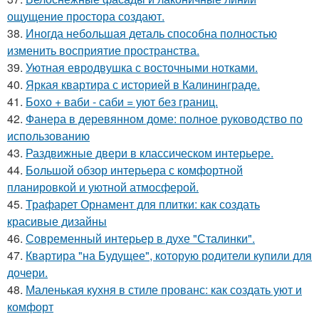
ощущение простора создают.
38.
Иногда небольшая деталь способна полностью
изменить восприятие пространства.
39.
Уютная евродвушка с восточными нотками.
40.
Яркая квартира с историей в Калининграде.
41.
Бохо + ваби - саби = уют без границ.
42.
Фанера в деревянном доме: полное руководство по
использованию
43.
Раздвижные двери в классическом интерьере.
44.
Большой обзор интерьера с комфортной
планировкой и уютной атмосферой.
45.
Трафарет Орнамент для плитки: как создать
красивые дизайны
46.
Современный интерьер в духе "Сталинки".
47.
Квартира "на Будущее", которую родители купили для
дочери.
48.
Маленькая кухня в стиле прованс: как создать уют и
комфорт