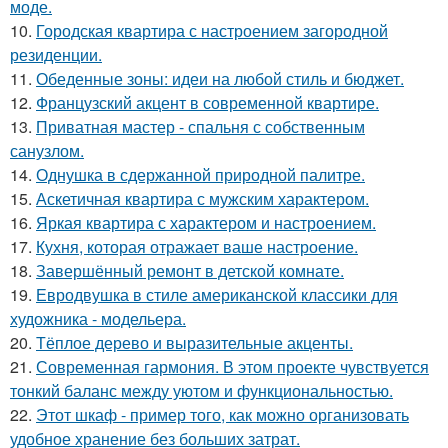
моде.
10.
Городская квартира с настроением загородной
резиденции.
11.
Обеденные зоны: идеи на любой стиль и бюджет.
12.
Французский акцент в современной квартире.
13.
Приватная мастер - спальня с собственным
санузлом.
14.
Однушка в сдержанной природной палитре.
15.
Аскетичная квартира с мужским характером.
16.
Яркая квартира с характером и настроением.
17.
Кухня, которая отражает ваше настроение.
18.
Завершённый ремонт в детской комнате.
19.
Евродвушка в стиле американской классики для
художника - модельера.
20.
Тёплое дерево и выразительные акценты.
21.
Современная гармония. В этом проекте чувствуется
тонкий баланс между уютом и функциональностью.
22.
Этот шкаф - пример того, как можно организовать
удобное хранение без больших затрат.