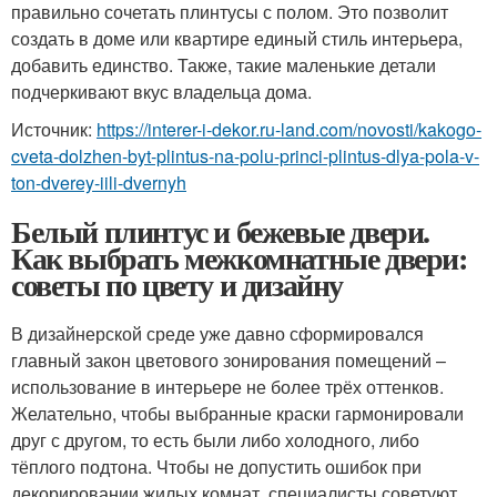
правильно сочетать плинтусы с полом. Это позволит
создать в доме или квартире единый стиль интерьера,
добавить единство. Также, такие маленькие детали
подчеркивают вкус владельца дома.
Источник:
https://interer-i-dekor.ru-land.com/novosti/kakogo-
cveta-dolzhen-byt-plintus-na-polu-princi-plintus-dlya-pola-v-
ton-dverey-iili-dvernyh
Белый плинтус и бежевые двери.
Как выбрать межкомнатные двери:
советы по цвету и дизайну
В дизайнерской среде уже давно сформировался
главный закон цветового зонирования помещений –
использование в интерьере не более трёх оттенков.
Желательно, чтобы выбранные краски гармонировали
друг с другом, то есть были либо холодного, либо
тёплого подтона. Чтобы не допустить ошибок при
декорировании жилых комнат, специалисты советуют