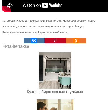
Категории:
Насос для циркуляции
,
Горячий вод
,
Насос для рециркуляции
,
Насосный узел
,
Насос для перекачки
,
Насосы для горячей воды
,
Рециркуляционные насосы
,
Циркуляционный насос
Читайте также
Кухня с бирюзовыми стульями