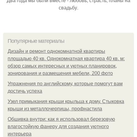
Два года мы были вместе - любовь, страсть, планы на
свадьбу.
Популярные материалы
Дизайн и ремонт однокомнатной квартиры
площадью 40 кв. Однокомнатная квартира 40 кв. м:
обзор самых интересных и уютных планировок,
зонирования и размещения мебели, 200 фото
Упражнения по английскому, которые помогут вам
достичь успеха
Узел примыкания крыши крыльца к дому. Стыковка
крыши из металлочерпицы, профнастила
Обшивка внутри: как я использовал березовую
влагостойкую фанеру для создания уютного
интерьера