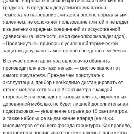
должны нагреваться свыше критической отметки в 95
градусов . В пределах допустимого диапазона
температур нагревание считается вполне нормальным
явлением, не осложняет пользование плитой и не ведет
к выделению вредных соединений из искусственной
древесины (в частности, смол фенолформальдегидов).
«Продвинутые» приборы с усиленной термической
защитой допускают самое тесное соседство с мебелью.
В случае порчи гарнитура однозначно обвинять
производителя все-таки нельзя — многое зависит от
самого покупателя. Прежде чем приступать к
эксплуатации, прибор необходимо дистанцировать от
стенок мебели хотя бы на 2 сантиметра с каждой
стороны. Если речь идет о газовых плитах, окруженных
деревянной мебелью, не будет лишней дополнительная
подстраховка — увеличение отрыва до 15 сантиметров,
а также небольшое выдвижение вперед (на 40-50
миллиметров от общего фасада гарнитура). Как правило,
изготовители прописывают рекомендуемые параметры