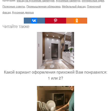
Категории:
Фасад на кухонном гарнитуре
,
Кухонный гарнитур
,
Интересные идеи
,
Полезные советы
,
Промышленная облицовка
,
Мебельный фасад
,
Пленочной
фасад
,
Кухонная дверца
Читайте также
Какой вариант оформления прихожей Вам понравился:
1 или 2?