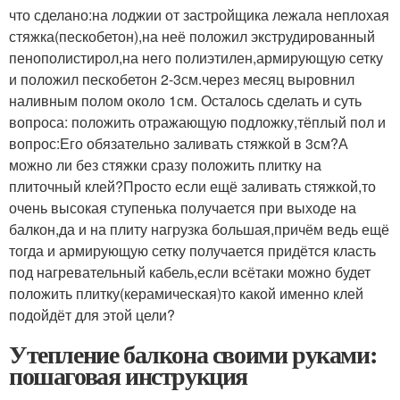
что сделано:на лоджии от застройщика лежала неплохая
стяжка(пескобетон),на неё положил экструдированный
пенополистирол,на него полиэтилен,армирующую сетку
и положил пескобетон 2-3см.через месяц выровнил
наливным полом около 1см. Осталось сделать и суть
вопроса: положить отражающую подложку,тёплый пол и
вопрос:Его обязательно заливать стяжкой в 3см?А
можно ли без стяжки сразу положить плитку на
плиточный клей?Просто если ещё заливать стяжкой,то
очень высокая ступенька получается при выходе на
балкон,да и на плиту нагрузка большая,причём ведь ещё
тогда и армирующую сетку получается придётся класть
под нагревательный кабель,если всётаки можно будет
положить плитку(керамическая)то какой именно клей
подойдёт для этой цели?
Утепление балкона своими руками:
пошаговая инструкция