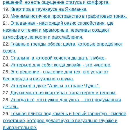
решений, но есть ощущение статуса и комфорта.
19.
Квартира в таунхаусе на Якиманке.
20.
Минималистичное пространство в графитовых тонах.
21.
Эта ванная - настоящий оазис спокойствия, где
нежные оттенки и мраморные переливы создают
атмосферу легкости и расслабления.
22.
Главные тренды обоев: цвета, которые определяют
сезон.
23.
Спальня, в которой хочется дышать глубже.
24.
Интерьер для себя: когда дизайн - это чувство.
25.
Это решение - спасение для тех, кто устал от
беспорядка и визуального шума.
26.
Интерьер в духе "Алисы в стране Чудес".
27.
Двухкомнатная квартира с характером и теплом.
28.
Иногда всё, что нужно для уюта, - это продуманная
деталь.
29.
Темная плитка под камень и белый гарнитур - смелое
сочетание, которое делает кухню визуально глубже и
выразительнее.