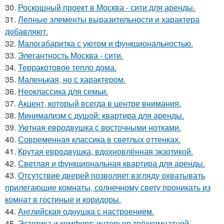
30.
Роскошный проект в Москва - сити для аренды.
31.
Лепные элементы выразительности и характера
добавляют.
32.
Малогабаритка с уютом и функциональностью.
33.
Элегантность Москва - сити.
34.
Терракотовое тепло дома.
35.
Маленькая, но с характером.
36.
Неоклассика для семьи.
37.
Акцент, который всегда в центре внимания.
38.
Минимализм с душой: квартира для аренды.
39.
Уютная евродвушка с восточными нотками.
40.
Современная классика в светлых оттенках.
41.
Крутая евродвушка, вдохновлённая экзотикой.
42.
Светлая и функциональная квартира для аренды.
43.
Отсутствие дверей позволяет взгляду охватывать
прилегающие комнаты, солнечному свету проникать из
комнат в гостиные и коридоры.
44.
Английская однушка с настроением.
45.
Эстетика и комфорт: интерьер трёхкомнатной