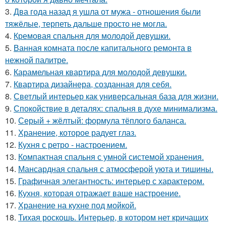
3.
Два года назад я ушла от мужа - отношения были
тяжёлые, терпеть дальше просто не могла.
4.
Кремовая спальня для молодой девушки.
5.
Ванная комната после капитального ремонта в
нежной палитре.
6.
Карамельная квартира для молодой девушки.
7.
Квартира дизайнера, созданная для себя.
8.
Светлый интерьер как универсальная база для жизни.
9.
Спокойствие в деталях: спальня в духе минимализма.
10.
Серый + жёлтый: формула тёплого баланса.
11.
Хранение, которое радует глаз.
12.
Кухня с ретро - настроением.
13.
Компактная спальня с умной системой хранения.
14.
Мансардная спальня с атмосферой уюта и тишины.
15.
Графичная элегантность: интерьер с характером.
16.
Кухня, которая отражает ваше настроение.
17.
Хранение на кухне под мойкой.
18.
Тихая роскошь. Интерьер, в котором нет кричащих