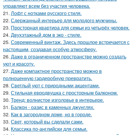
управляют всем без участия человека.
21.
Лофт с нотками русского стиля.
22.
Сдержанный интерьер для молодого мужчины.
23.
Просторная квартира для семьи из четырёх человек.
24.
Двухэтажный дом в эко - стиле.
25.
Современный винтаж. Здесь прошлое встречается с
настоящим, создавая особую атмосферу.
26.
Даже в ограниченном пространстве можно создать
уют и красоту.
27.
Даже компактное пространство можно в
полноценную гардеробную превратить.
28.
Светлый уют с природными акцентами.
29.
Стильная евродвушка с просторным балконом.
30.
Тренд: волнистое изголовье в интерьере.
31.
Балкон - оазис в каменных джунглях.
32.
Как в загородном доме, но в городе.
33.
Свет, который вы сделали сами.
34.
Классика по-английски для семьи.