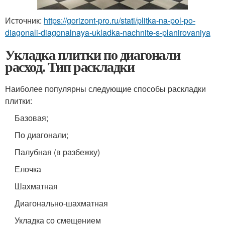
Источник:
https://gorizont-pro.ru/stati/plitka-na-pol-po-
diagonali-diagonalnaya-ukladka-nachnite-s-planirovaniya
Укладка плитки по диагонали
расход. Тип раскладки
Наиболее популярны следующие способы раскладки
плитки:
Базовая;
По диагонали;
Палубная (в разбежку)
Елочка
Шахматная
Диагонально-шахматная
Укладка со смещением