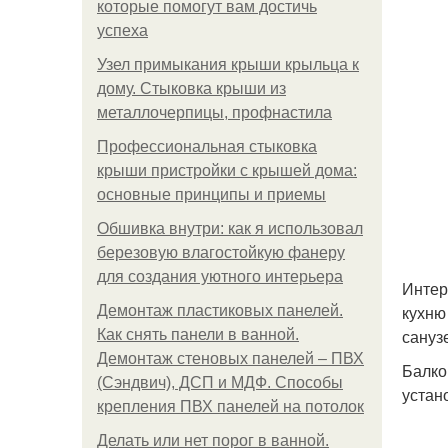
которые помогут вам достичь
успеха
Узел примыкания крыши крыльца к
дому. Стыковка крыши из
металлочерпицы, профнастила
Профессиональная стыковка
крыши пристройки с крышей дома:
основные принципы и приемы
Обшивка внутри: как я использовал
березовую влагостойкую фанеру
для создания уютного интерьера
Интер
кухню
Демонтаж пластиковых панелей.
сануз
Как снять панели в ванной.
Демонтаж стеновых панелей – ПВХ
Балко
(Сэндвич), ДСП и МДФ. Способы
устан
крепления ПВХ панелей на потолок
Делать или нет порог в ванной.