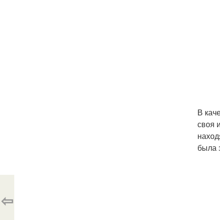
В кач
своя 
наход
была 
⇦