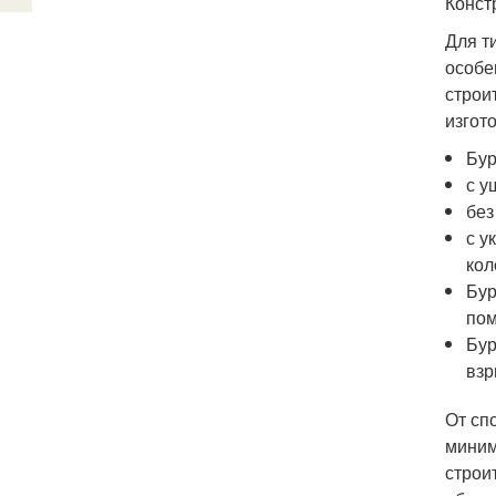
Конст
Для т
особе
строи
изгот
Бур
с у
без
с у
кол
Бур
пом
Бур
взр
От сп
миним
строи