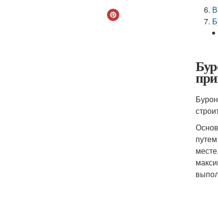
В
Б
Бур
при
Бурон
строи
Основ
путем
месте
макси
выпол