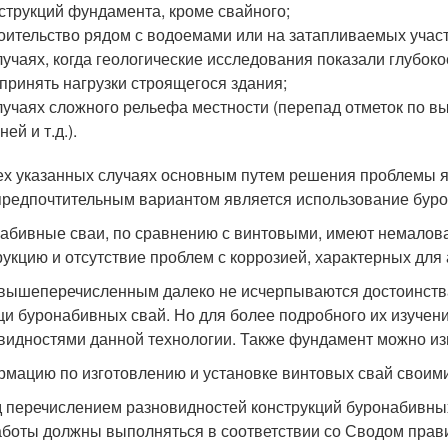
струкций фундамента, кроме свайного;
оительство рядом с водоемами или на затапливаемых участ
лучаях, когда геологические исследования показали глубок
принять нагрузки строящегося здания;
лучаях сложного рельефа местности (перепад отметок по 
ней и т.д.).
ех указанных случаях основным путем решения проблемы я
предпочтительным вариантом является использование буро
абивные сваи, по сравнению с винтовыми, имеют немалов
рукцию и отсутствие проблем с коррозией, характерных для
вышеперечисленным далеко не исчерпываются достоинства
и буронабивных свай. Но для более подробного их изучен
видностями данной технологии. Также фундамент можно из
мацию по изготовлению и установке винтовых свай своими
 перечислением разновидностей конструкций буронабивных
аботы должны выполняться в соответствии со Сводом прави