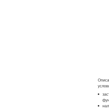
Описа
услов
зас
фун
нал