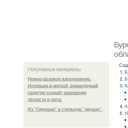
Бур
обл
Сод
Популярные материалы
Б
Б
Нежно-розовое вдохновение.
К
Интерьер в мягкой, романтичной
палитре создаёт ощущение
лёгкости и уюта.
А
Из "Однушки" в стильную "двушку".
Н