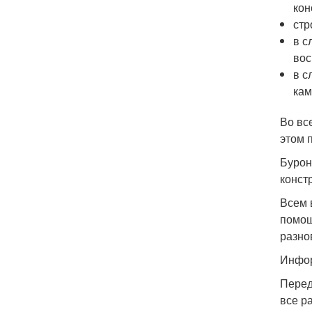
кон
стр
в с
вос
в с
кам
Во вс
этом 
Бурон
конст
Всем 
помощ
разно
Инфор
Перед
все р