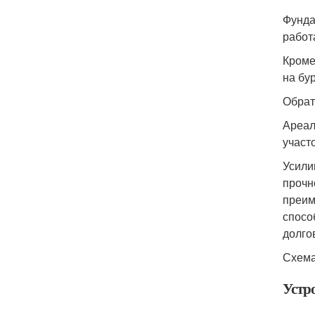
Фунда
работ
Кроме
на бу
Обрат
Ареал
участ
Усили
прочн
преим
спосо
долго
Схема
Устр