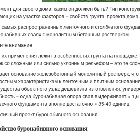
мент для своего дома: каким он должен быть? Тип конструк
ающих на участке факторов – свойств грунта, проекта дома
 самых распространенных ленточного и столбчатого фунда
ронабивных сваях с монолитным бетонным ростверком.
ите внимание
 их применения лежит в особенностях грунта на площадке:
ок со сложным или сильно уклонным рельефом – это те сло
вает основание железобетонный монолитный ростверк, что
остным характеристикам к ленточным и плитным основания
ущества объектного узла: дешевизна изготовления, универ
бность – одна буронабивная опора свая выдерживает ≈ 1,6
вечного фундамента вполне достаточно ≈ 35-40 единиц.
тичный проект буронабивного основания
ойство буронабивного основания