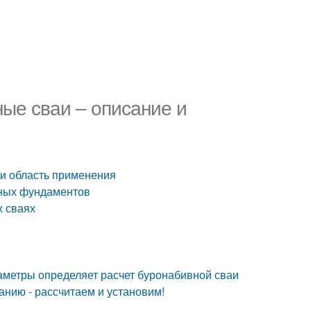
ые сваи – описание и
и область применения
йных фундаментов
х сваях
аметры определяет расчет буронабивной сваи
нию - рассчитаем и установим!