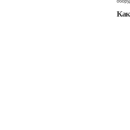
обору
Как