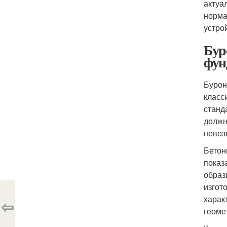
актуа
норма
устро
Бур
фун
Бурон
класс
станд
должн
невоз
Бетон
показ
образ
изгот
харак
⇦
геоме