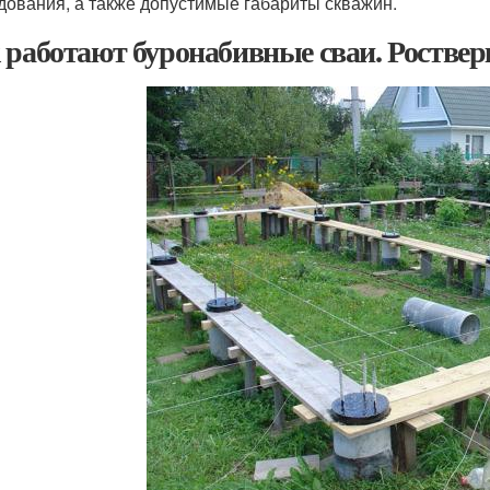
дования, а также допустимые габариты скважин.
 работают буронабивные сваи. Роствер