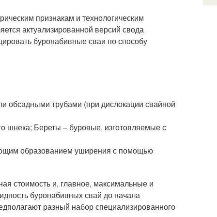
трическим признакам и технологическим
ляется актуализированной версий свода
ицировать буронабивные сваи по способу
ли обсадными трубами (при дислокации свайной
о шнека; Береты – буровые, изготовляемые с
ующим образованием уширения с помощью
ная стоимость и, главное, максимальные и
идность буронабивных свай до начала
редполагают разный набор специализированного