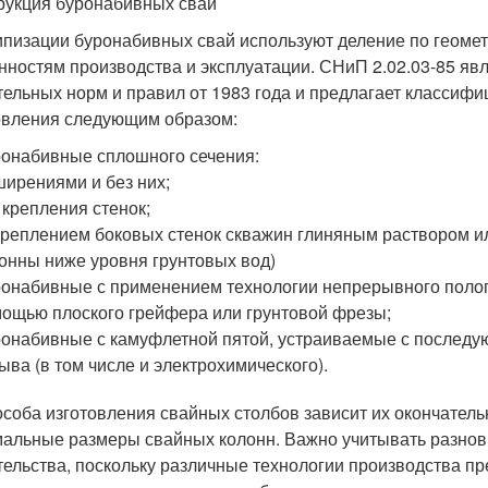
рукция буронабивных свай
ипизации буронабивных свай используют деление по геоме
нностям производства и эксплуатации. СНиП 2.02.03-85 яв
тельных норм и правил от 1983 года и предлагает классиф
овления следующим образом:
онабивные сплошного сечения:
ширениями и без них;
 крепления стенок;
креплением боковых стенок скважин глиняным раствором и
онны ниже уровня грунтовых вод)
онабивные с применением технологии непрерывного полог
ощью плоского грейфера или грунтовой фрезы;
онабивные с камуфлетной пятой, устраиваемые с послед
ыва (в том числе и электрохимического).
особа изготовления свайных столбов зависит их окончатель
альные размеры свайных колонн. Важно учитывать разнов
тельства, поскольку различные технологии производства п