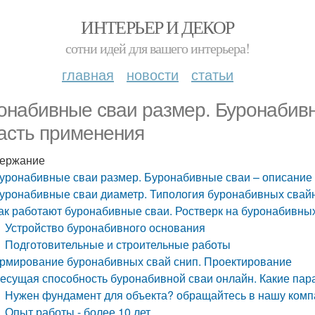
ИНТЕРЬЕР И ДЕКОР
сотни идей для вашего интерьера!
главная
новости
статьи
онабивные сваи размер. Буронабивн
асть применения
ержание
уронабивные сваи размер. Буронабивные сваи – описание 
уронабивные сваи диаметр. Типология буронабивных сва
ак работают буронабивные сваи. Ростверк на буронабивны
Устройство буронабивного основания
Подготовительные и строительные работы
рмирование буронабивных свай снип. Проектирование
есущая способность буронабивной сваи онлайн. Какие пар
Нужен фундамент для объекта? обращайтесь в нашу компа
Опыт работы - более 10 лет.