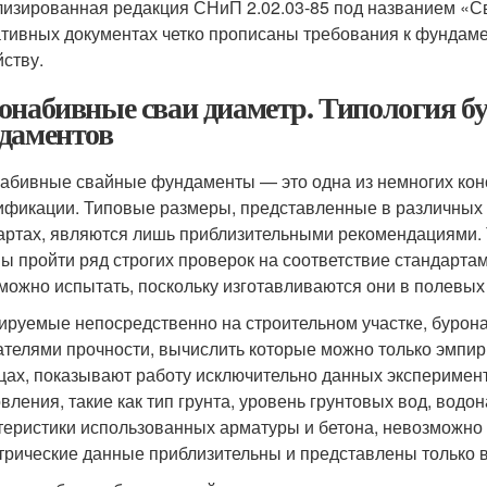
лизированная редакция СНиП 2.02.03-85 под названием «
тивных документах четко прописаны требования к фундаме
йству.
онабивные сваи диаметр. Типология 
даментов
абивные свайные фундаменты — это одна из немногих конс
ификации. Типовые размеры, представленные в различных 
артах, являются лишь приблизительными рекомендациями. 
ы пройти ряд строгих проверок на соответствие стандарта
можно испытать, поскольку изготавливаются они в полевых 
ируемые непосредственно на строительном участке, бурон
ателями прочности, вычислить которые можно только эмпи
цах, показывают работу исключительно данных эксперимен
овления, такие как тип грунта, уровень грунтовых вод, вод
теристики использованных арматуры и бетона, невозможно
трические данные приблизительны и представлены только в