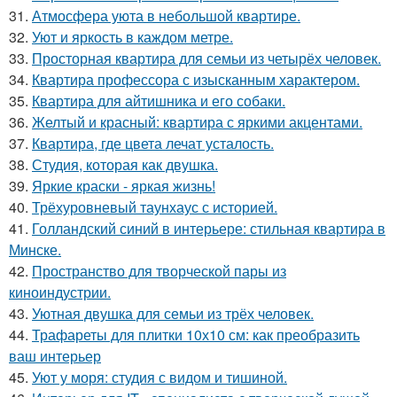
31.
Атмосфера уюта в небольшой квартире.
32.
Уют и яркость в каждом метре.
33.
Просторная квартира для семьи из четырёх человек.
34.
Квартира профессора с изысканным характером.
35.
Квартира для айтишника и его собаки.
36.
Желтый и красный: квартира с яркими акцентами.
37.
Квартира, где цвета лечат усталость.
38.
Студия, которая как двушка.
39.
Яркие краски - яркая жизнь!
40.
Трёхуровневый таунхаус с историей.
41.
Голландский синий в интерьере: стильная квартира в
Минске.
42.
Пространство для творческой пары из
киноиндустрии.
43.
Уютная двушка для семьи из трёх человек.
44.
Трафареты для плитки 10х10 см: как преобразить
ваш интерьер
45.
Уют у моря: студия с видом и тишиной.