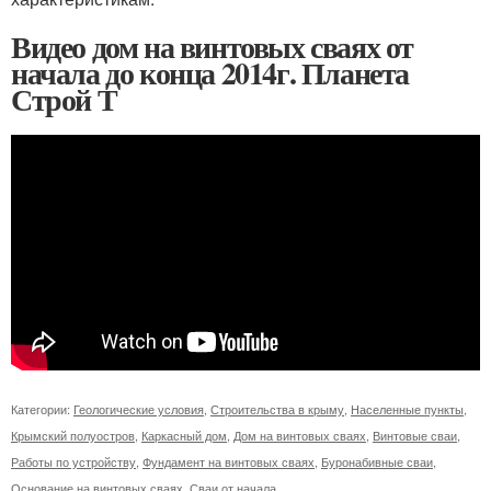
Видео дом на винтовых сваях от
начала до конца 2014г. Планета
Строй Т
Категории:
Геологические условия
,
Строительства в крыму
,
Населенные пункты
,
Крымский полуостров
,
Каркасный дом
,
Дом на винтовых сваях
,
Винтовые сваи
,
Работы по устройству
,
Фундамент на винтовых сваях
,
Буронабивные сваи
,
Основание на винтовых сваях
,
Сваи от начала