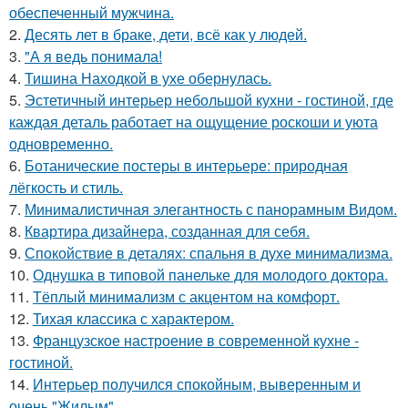
обеспеченный мужчина.
2.
Десять лет в браке, дети, всё как у людей.
3.
"А я ведь понимала!
4.
Тишина Находкой в ухе обернулась.
5.
Эстетичный интерьер небольшой кухни - гостиной, где
каждая деталь работает на ощущение роскоши и уюта
одновременно.
6.
Ботанические постеры в интерьере: природная
лёгкость и стиль.
7.
Минималистичная элегантность с панорамным Видом.
8.
Квартира дизайнера, созданная для себя.
9.
Спокойствие в деталях: спальня в духе минимализма.
10.
Однушка в типовой панельке для молодого доктора.
11.
Тёплый минимализм с акцентом на комфорт.
12.
Тихая классика с характером.
13.
Французское настроение в современной кухне -
гостиной.
14.
Интерьер получился спокойным, выверенным и
очень "Жилым".