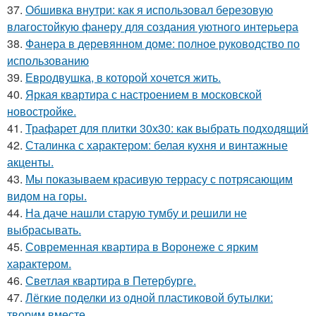
37.
Обшивка внутри: как я использовал березовую
влагостойкую фанеру для создания уютного интерьера
38.
Фанера в деревянном доме: полное руководство по
использованию
39.
Евродвушка, в которой хочется жить.
40.
Яркая квартира с настроением в московской
новостройке.
41.
Трафарет для плитки 30х30: как выбрать подходящий
42.
Сталинка с характером: белая кухня и винтажные
акценты.
43.
Мы показываем красивую террасу с потрясающим
видом на горы.
44.
На даче нашли старую тумбу и решили не
выбрасывать.
45.
Современная квартира в Воронеже с ярким
характером.
46.
Светлая квартира в Петербурге.
47.
Лёгкие поделки из одной пластиковой бутылки:
творим вместе