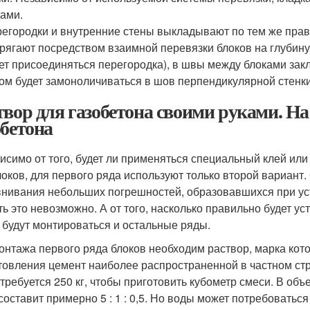
ами.
егородки и внутренние стены выкладывают по тем же прав
рягают посредством взаимной перевязки блоков на глубину 
ет присоединяться перегородка), в швы между блоками за
ом будет замоноличиваться в шов перпендикулярной стенки
твор для газобетона своими руками. На
обетона
исимо от того, будет ли применяться специальный клей или
локов, для первого ряда используют только второй вариант
нивания небольших погрешностей, образовавшихся при устр
ть это невозможно. А от того, насколько правильно будет ус
 будут монтироваться и остальные ряды.
онтажа первого ряда блоков необходим раствор, марка кото
товления цемент наиболее распространенной в частном стро
отребуется 250 кг, чтобы приготовить кубометр смеси. В о
составит примерно 5 : 1 : 0,5. Но воды может потребоватьс