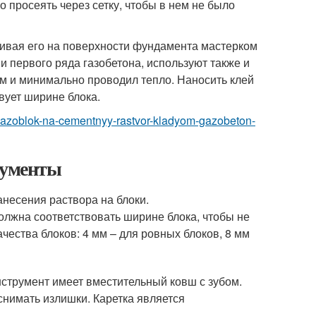
 просеять через сетку, чтобы в нем не было
нивая его на поверхности фундамента мастерком
и первого ряда газобетона, используют также и
им и минимально проводил тепло. Наносить клей
вует ширине блока.
it-gazoblok-na-cementnyy-rastvor-kladyom-gazobeton-
рументы
анесения раствора на блоки.
лжна соответствовать ширине блока, чтобы не
чества блоков: 4 мм – для ровных блоков, 8 мм
нструмент имеет вместительный ковш с зубом.
снимать излишки. Каретка является