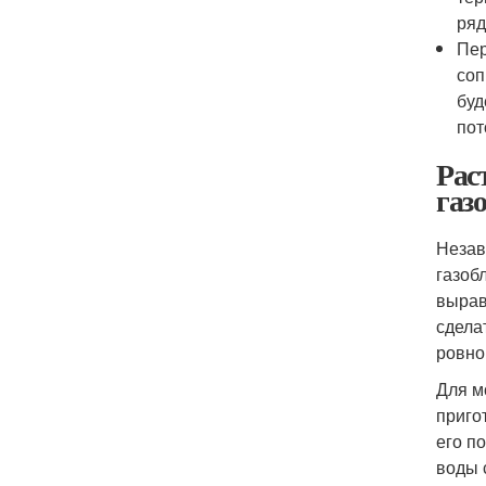
ряд
Пер
соп
буд
пот
Рас
газ
Незав
газоб
вырав
сдела
ровно
Для м
приго
его п
воды 