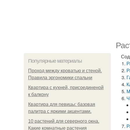
Рас
Сод
Популярные материалы
Р
Р
Проход между кроватью и стеной.
Г
Правила эргономики спальни
К
Квартира с кухней, присоединеной
М
к балкону
Ч
Квартира для певицы: базовая
палитра с яркими акцентами.
10 растений для северного окна.
Р
Какие комнатные растения