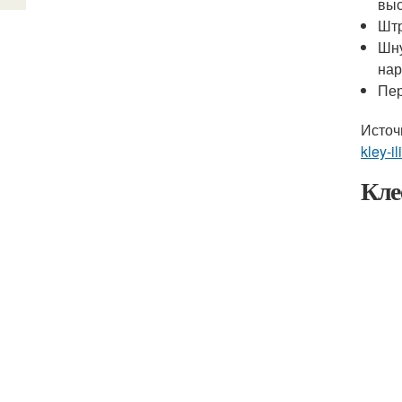
выс
Штр
Шну
нар
Пер
Источ
kley-il
Кле