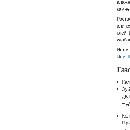
влажн
камне
Раств
или к
клей.
удобн
Источ
kley-il
Газ
Кел
Зуб
дел
– д
Кел
При
аль