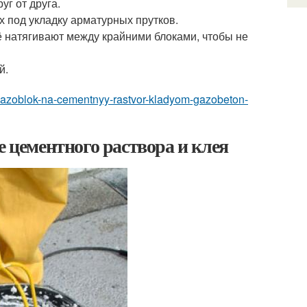
г от друга.
х под укладку арматурных прутков.
ё натягивают между крайними блоками, чтобы не
й.
it-gazoblok-na-cementnyy-rastvor-kladyom-gazobeton-
е цементного раствора и клея