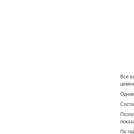
Всё е
цемен
Однак
Соста
Поэто
показ
По то