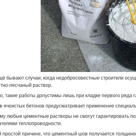
щё бывают случаи, когда недобросовестные строители осу
тно-песчаный раствор.
о, такие работы допустимы лишь при кладке первого ряда 
в ячеистых бетонов предусматривает применение специал
му любые цементные растворы не смогут гарантировать по
ателями теплопроводности.
й простой причине, что цементный шов получается толщиной