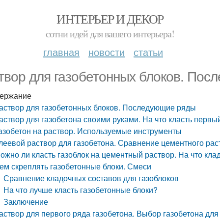
ИНТЕРЬЕР И ДЕКОР
сотни идей для вашего интерьера!
главная
новости
статьи
твор для газобетонных блоков. Пос
ержание
аствор для газобетонных блоков. Последующие ряды
аствор для газобетона своими руками. На что класть первы
азобетон на раствор. Используемые инструменты
леевой раствор для газобетона. Сравнение цементного рас
ожно ли класть газоблок на цементный раствор. На что кла
ем скреплять газобетонные блоки. Смеси
Сравнение кладочных составов для газоблоков
На что лучше класть газобетонные блоки?
Заключение
аствор для первого ряда газобетона. Выбор газобетона для