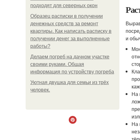
подходят для северных окон
Рас
Образец расписки в получении
Вырав
денежных средств за ремонт
посре
квартиры. Как написать расписку в
и обы
получении денег за выполненные
работы?
Мон
отн
Делаем погреб на дачном участке
сто
своими руками. Общая
Кла
информация по устройству погреба
про
Уютная двушка для семьи из трёх
каж
человек.
На 
лож
пре
изл
На 
нез
тёр