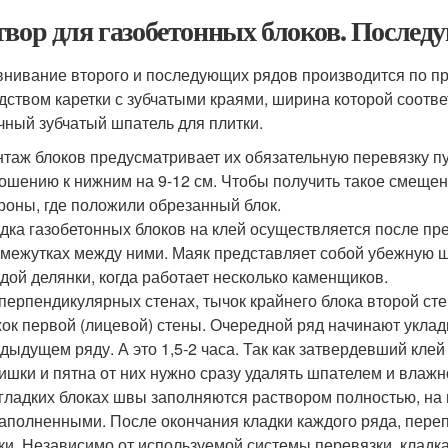
твор для газобетонных блоков. После
нивание второго и последующих рядов производится по при
дством каретки с зубчатыми краями, ширина которой соотве
чный зубчатый шпатель для плитки.
таж блоков предусматривает их обязательную перевязку п
ошению к нижним на 9-12 см. Чтобы получить такое смещени
роны, где положили обрезанный блок.
дка газобетонных блоков на клей осуществляется после пр
межутках между ними. Маяк представляет собой убежную ш
дой делянки, когда работает несколько каменщиков.
перпендикулярных стенах, тычок крайнего блока второй ст
ок первой (лицевой) стены. Очередной ряд начинают уклад
дыдущем ряду. А это 1,5-2 часа. Так как затвердевший кле
ишки и пятна от них нужно сразу удалять шпателем и влаж
гладких блоках швы заполняются раствором полностью, на
аполненными. После окончания кладки каждого ряда, пере
ки. Независимо от используемой системы перевязки, кладк