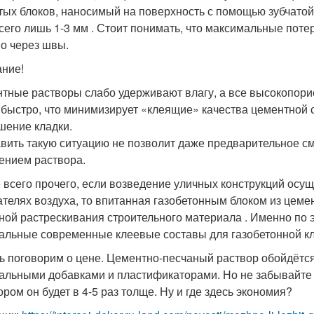
тых блоков, наносимый на поверхность с помощью зубчатой
сего лишь 1-3 мм . Стоит понимать, что максимальные поте
о через швы.
ние!
тные растворы слабо удерживают влагу, а все высокопорис
 быстро, что минимизирует «клеящие» качества цементной
шение кладки.
вить такую ситуацию не позволит даже предварительное с
ением раствора.
 всего прочего, если возведение уличных конструкций осу
ателях воздуха, то впитанная газобетонным блоком из цеме
ной растрескивания строительного материала . Именно по 
альные современные клеевые составы для газобетонной кл
ь поговорим о цене. Цементно-песчаный раствор обойдётся
альными добавками и пластификаторами. Но не забывайте 
ором он будет в 4-5 раз толще. Ну и где здесь экономия?