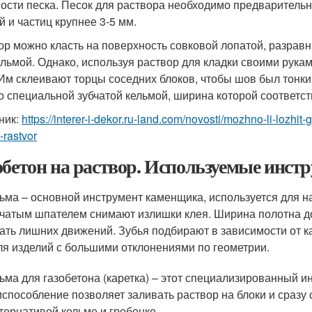
ости песка. Песок для раствора необходимо предварительно
й и частиц крупнее 3-5 мм.
ор можно класть на поверхность совковой лопатой, разрав
ельмой. Однако, используя раствор для кладки своими рукам
 Им склеивают торцы соседних блоков, чтобы шов был тонк
о специальной зубчатой кельмой, ширина которой соответст
ник:
https://interer-i-dekor.ru-land.com/novosti/mozhno-li-lozh
i-rastvor
обетон на раствор. Используемые инст
ьма – основной инструмент каменщика, используется для н
чатым шпателем снимают излишки клея. Ширина полотна до
ать лишних движений. Зубья подбирают в зависимости от ка
ля изделий с большими отклонениями по геометрии.
ьма для газобетона (каретка) – этот специализированный и
способление позволяет заливать раствор на блоки и сразу 
тернативой кельме и гребенке.