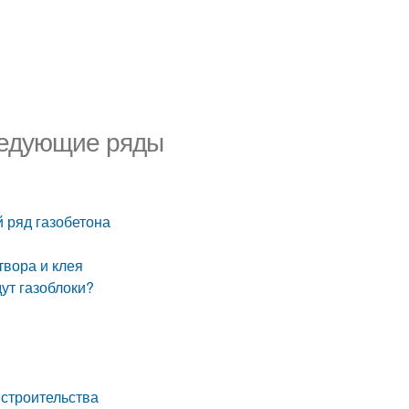
ледующие ряды
й ряд газобетона
твора и клея
дут газоблоки?
 строительства