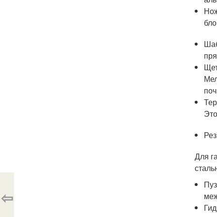
Нож
бло
Шаб
пря
Щет
Мел
поч
Тер
Это
Рез
Для г
сталь
Пуз
⇦
меж
Гид