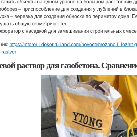
тавить объекты на одном уровне на большом расстоянии дру
оборез – приспособление для создания углублений в блока
рка – веревка для создания обноски по периметру дома. Е
ушать общую геометрию стен.
форатор с насадкой для замешивания строительных смесе
ник:
https://interer-i-dekor.ru-land.com/novosti/mozhno-li-lozh
i-rastvor
евой раствор для газобетона. Сравнени