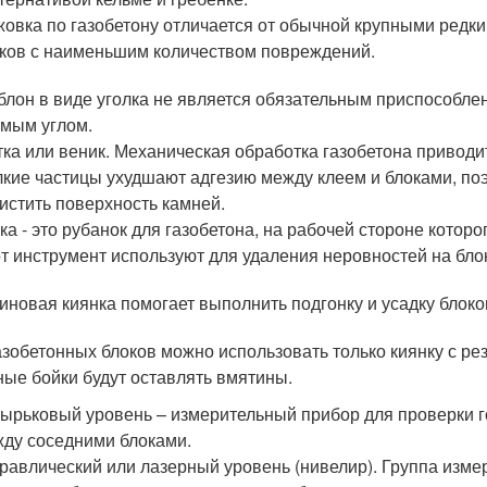
овка по газобетону отличается от обычной крупными редки
ков с наименьшим количеством повреждений.
лон в виде уголка не является обязательным приспособле
мым углом.
ка или веник. Механическая обработка газобетона приводи
кие частицы ухудшают адгезию между клеем и блоками, по
истить поверхность камней.
ка - это рубанок для газобетона, на рабочей стороне кото
т инструмент используют для удаления неровностей на бло
иновая киянка помогает выполнить подгонку и усадку блоко
азобетонных блоков можно использовать только киянку с 
ные бойки будут оставлять вмятины.
ырьковый уровень – измерительный прибор для проверки г
ду соседними блоками.
равлический или лазерный уровень (нивелир). Группа изм