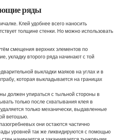
дующие ряды
чалке. Клей удобнее всего наносить
тствует толщине стенки. Но можно использовать
утём смещения верхних элементов по
е, укладку второго ряда начинают с той
едварительной выкладки маяков на углах и в
трабу, которая выкладывается на границах
ены должен упираться с тыльной стороны в
ывать только после схватывания клея в
й удаляется только механически, выдавленные
ной ветошью.
 пазогребневых они остаются частично
пады уровней так же ликвидируются с помощью
а стен начинается и заканчивается тычковыми