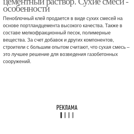
цементный раствор. Сухие смеси -
особенности
Пеноблочный клей продается в виде сухих смесей на
Газобетон на
основе портландцемента высокого качества. Также в
Смеси для газобетона
цементный раствор
составе мелкофракционный песок, полимерные
вещества. За счет добавок и других компонентов,
строители с большим опытом считают, что сухая смесь –
это лучшее решение для возведения газобетонных
Клей-пен для
Цемент для газобетона
сооружений.
газобетона
Пена для газобетона
Цементный раствор
Газобетон для
строительства