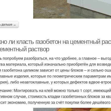
ь дальше →
но ли класть газобетон на цементный рас
цементный раствор
ь попробуем разобраться, на что удобнее, а главное – выгод
тва материала, который изначально приобретён для возведе
и газобетона целиком зависит от цены блоков – и сильно о
лавные изделия, которые по геометрическим параметрам им
ория), либо неавтоклавные, у которых дефектов вдвое-втро
чание: Монтировать на клей можно только 1 сорт, имеющи
тивном случае, стоимость кладки газобетонных блоков за кв
сит экономию, полученную за счёт покупки более дешёвого