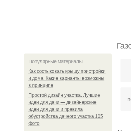
Газ
Популярные материалы
Как состыковать крышу пристройки
и дома. Какие варианты возможны
в принципе
Простой дизайн участка. Лучшие
П
идеи для дачи — дизайнерские
идеи для дачи и правила
обустройства дачного участка 105
фото