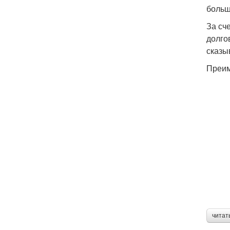
больш
За сч
долго
сказы
Преим
читат