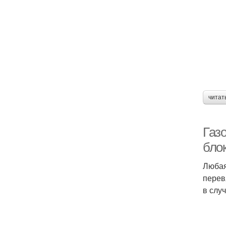
читат
Газ
бло
Любая
перев
в слу