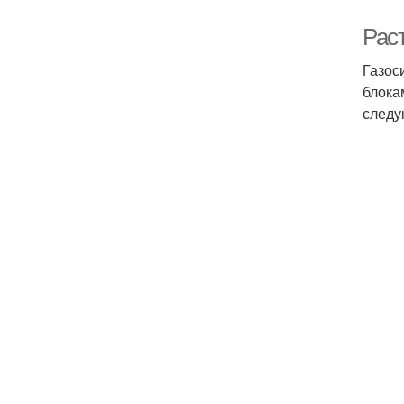
Рас
Газос
блока
следу