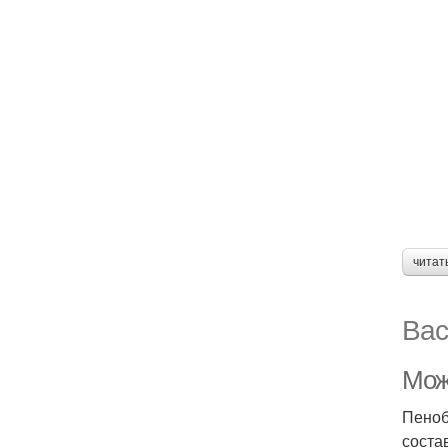
читат
Вас
Мож
Пеноб
соста