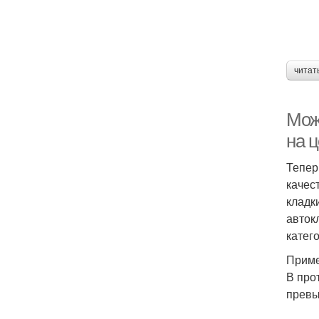
читат
Мож
на 
Тепер
качес
кладк
авток
катег
Приме
В про
превы