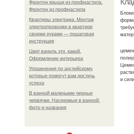
Клад
Фронтон крыши из профнастила.
Фронтон из профнастила
Блоки
форма
Квартиры электрика. Монтаж
требу
электропроводки в квартире
матер
своими руками — пошаговая
инструкция
цемен
Цвет ваниль это, какой.
полиу
Оформление интерьера
Цемен
Упражнения по английскому,
раств
которые помогут вам достичь
и сил
успеха
В ванной маленькие черные
червячки. Насекомые в ванной:
фото и названия