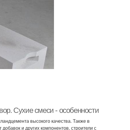
вор. Сухие смеси - особенности
тландцемента высокого качества. Также в
добавок и других компонентов, строители с