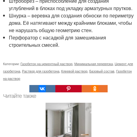
Штроборез – приспособление для создания
углублений в блоках под укладку арматурных прутков.
Шнурка – веревка для создания обноски по периметру
дома. Её натягивают между крайними блоками, чтобы
не нарушать общую геометрию стен.
Перфоратор с насадкой для замешивания
строительных смесей.
Категории:
Газобетон на цементный раствор
,
Минимальная перевязка
,
Цемент для
газобетона
,
Раствор для газобетона
,
Клеевой раствор
,
Базовый состав
,
Газобетон
на раствор
Читайте также