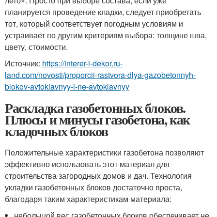
лето». Просто при выборе состава, если уже
планируется проведение кладки, следует приобретать
тот, который соответствует погодным условиям и
устраивает по другим критериям выбора: толщине шва,
цвету, стоимости.
Источник:
https://interer-i-dekor.ru-
land.com/novosti/proporcii-rastvora-dlya-gazobetonnyh-
blokov-avtoklavnyy-i-ne-avtoklavnyy
Раскладка газобетонных блоков.
Плюсы и минусы газобетона, как
кладочных блоков
Положительные характеристики газобетона позволяют
эффективно использовать этот материал для
строительства загородных домов и дач. Технология
укладки газобетонных блоков достаточно проста,
благодаря таким характеристикам материала:
небольшой вес газобетонных блоков обеспечивает не