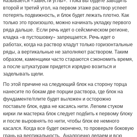
называется «завести углы». Пока вы будете заводить
второй и третий угол, на первом этаже раствор успеет
потерять подвижность, и блок будет лежать плотно. Как
только это произошло, можно начинать укладку первого
ряда дальше. Если речь идет о сейсмическом регионе,
кладка «в пустошовку» запрещается. Речь идет о
работах, когда на раствор кладут только горизонтальные
ряды, а вертикальные не заполняют раствором. Таким
образом, каменщики часто стараются сэкономить время,
а после штукатурам придется изрядно возиться и
заделывать щели.
По этой причине на следующий блок на сторону торца
нанесите по бокам две порции раствора, где блок на
фундаменте/плите будет выложен и осторожно
поставьте блок, едва не касаясь нити. Легким стуком
кирки ли мастерка блок следует подбить к первому блоку
и после выровнять по нити, чтобы блок ее немного
касался. Когда все будет окончено, то проверьте боковую
грань на вертикальность. Аналогично делаем и всю