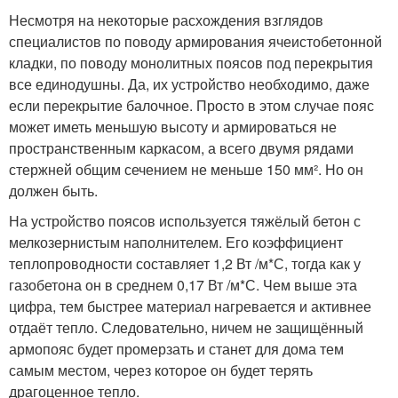
Несмотря на некоторые расхождения взглядов
специалистов по поводу армирования ячеистобетонной
кладки, по поводу монолитных поясов под перекрытия
все единодушны. Да, их устройство необходимо, даже
если перекрытие балочное. Просто в этом случае пояс
может иметь меньшую высоту и армироваться не
пространственным каркасом, а всего двумя рядами
стержней общим сечением не меньше 150 мм². Но он
должен быть.
На устройство поясов используется тяжёлый бетон с
мелкозернистым наполнителем. Его коэффициент
теплопроводности составляет 1,2 Вт /м*С, тогда как у
газобетона он в среднем 0,17 Вт /м*С. Чем выше эта
цифра, тем быстрее материал нагревается и активнее
отдаёт тепло. Следовательно, ничем не защищённый
армопояс будет промерзать и станет для дома тем
самым местом, через которое он будет терять
драгоценное тепло.