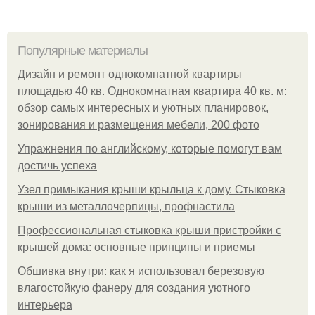
Популярные материалы
Дизайн и ремонт однокомнатной квартиры
площадью 40 кв. Однокомнатная квартира 40 кв. м:
обзор самых интересных и уютных планировок,
зонирования и размещения мебели, 200 фото
Упражнения по английскому, которые помогут вам
достичь успеха
Узел примыкания крыши крыльца к дому. Стыковка
крыши из металлочерпицы, профнастила
Профессиональная стыковка крыши пристройки с
крышей дома: основные принципы и приемы
Обшивка внутри: как я использовал березовую
влагостойкую фанеру для создания уютного
интерьера