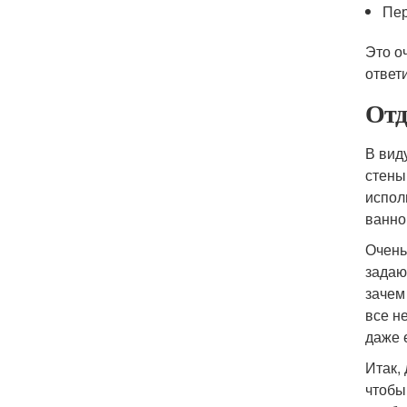
Пер
Это о
ответ
Отд
В вид
стены
испол
ванно
Очень
задаю
зачем
все н
даже 
Итак,
чтобы