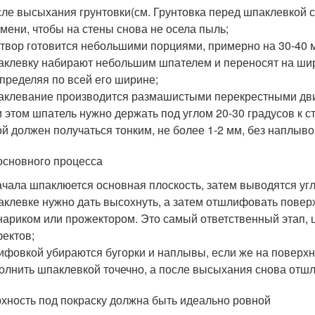
ле высыхания грунтовки(см. Грунтовка перед шпаклевкой ст
мени, чтобы на стены снова не осела пыль;
твор готовится небольшими порциями, примерно на 30-40 м
клевку набирают небольшим шпателем и переносят на широ
пределяя по всей его ширине;
клевание производится размашистыми перекрестными движ
 этом шпатель нужно держать под углом 20-30 градусов к с
й должен получаться тонким, не более 1-2 мм, без наплыво
основного процесса
чала шпаклюется основная плоскость, затем выводятся уг
клевке нужно дать высохнуть, а затем отшлифовать поверх
ариком или прожектором. Это самый ответственный этап, ц
ектов;
фовкой убираются бугорки и наплывы, если же на поверх
олнить шпаклевкой точечно, а после высыхания снова отш
хность под покраску должна быть идеально ровной