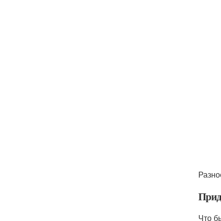
Разно
Прид
Что б