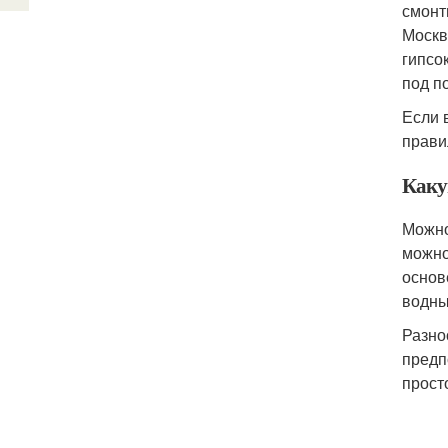
смонт
Москв
гипсо
под п
Если 
прави
Каку
Можно
можно
основ
водны
Разно
предп
прост