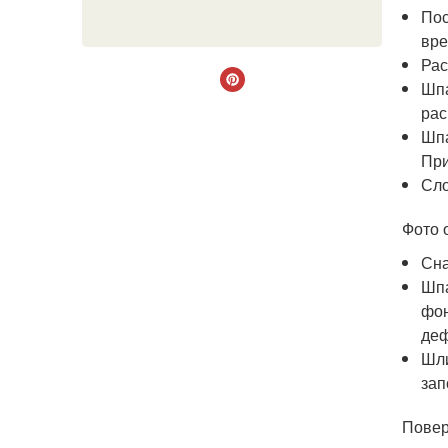
Пос
вре
Рас
Шпа
рас
Шпа
При
Сло
Фото 
Сна
Шпа
фон
деф
Шли
зап
Повер