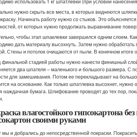
одимо использовать 1 кг шпатлевки (при условии нанесени
ально нужно скрыть все места, в которых виднеются шляп
окраску. Начинать работу нужно со стыков. Это объясняется
ностей, от которых нужно продолжать выравнивание повер
ельно, чтобы этап шпаклевки завершился одним слоем. Как
одимо дать материалу высохнуть. Затем нужно обработать
ой. Стены и потолок очищаются от пыли. В конечном итоге 
 финальной стадией работы нужно нанести финишный слой
няется два шпателя – маленького и большого размера. С 
ости для замешивания. Потом ее перекладывают на больш
ится на основание. Как только шпатлевка высохнет, нужно 
я наждачная бумага. Шлифование проводят до тех пор, пока 
и.
раска влагостойкого гипсокартона без
сокартон своими руками
т мы и добрались до непосредственной покраски. Покрасить 