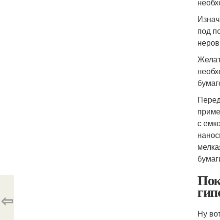
необх
Изнач
под п
неров
Желат
необх
бумаг
Перед
приме
с емк
нанос
мелка
бумаг
Пок
гип
⇦
Ну во