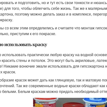
ировать и подготовить, но и тут есть свои тонкости и нюанс
е) для того, чтобы облегчить себе жизнь. Так же к малярны
картона, поэтому можно делать заказ и в комплексе, перег
окраску.
вы со всем этим определились и считаете что монтаж гипсо
льно, приступим к его покраске.
ю использовать краску
 использовать практически любую краску на водной основе.
 красить стены и потолок. Это могут быть акриловые, латек
е! Никакие вонючие эмали использовать для гипсокартона н
х красок.
образие красок может дать как глянцевую, так и матовую п
очтений. Так же современные водные краски обладают как 
о белыми. Белым краскам можно придать необходимый отте