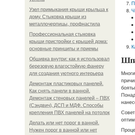
П
Узел примыкания крыши крыльца к
Ч
дому. Стыковка крыши из
металлочерпицы, профнастила
Профессиональная стыковка
крыши пристройки с крышей дома:
К
основные принципы и приемы
Шпа
Обшивка внутри: как я использовал
березовую влагостойкую фанеру
Многи
для создания уютного интерьера
причи
Демонтаж пластиковых панелей.
боять
Как снять панели в ванной.
Понад
Демонтаж стеновых панелей – ПВХ
нанес
(Сэндвич), ДСП и МДФ. Способы
Совет
крепления ПВХ панелей на потолок
оптим
Делать или нет порог в ванной.
Проце
Нужен порог в ванной или нет