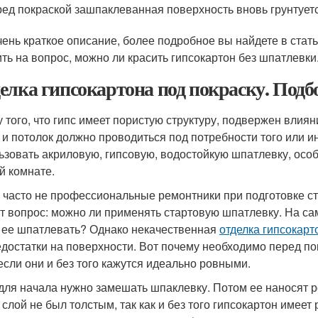
ед покраской зашпаклеванная поверхность вновь грунтуетс
чень краткое описание, более подробное вы найдете в стат
ить на вопрос, можно ли красить гипсокартон без шпатлевки
елка гипсокартона под покраску. Под
у того, что гипс имеет пористую структуру, подвержен вли
 и потолок должно проводиться под потребности того или 
ьзовать акриловую, гипсовую, водостойкую шпатлевку, особ
й комнате.
 часто не профессиональные ремонтники при подготовке сте
т вопрос: можно ли применять стартовую шпатлевку. На само
 ее шпатлевать? Однако некачественная
отделка гипсокарт
едостатки на поверхности. Вот почему необходимо перед по
если они и без того кажутся идеально ровными.
 для начала нужно замешать шпаклевку. Потом ее наносят 
 слой не был толстым, так как и без того гипсокартон имеет