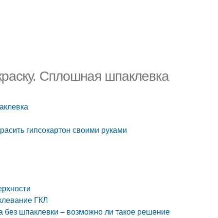
краску. Сплошная шпаклевка
паклевка
красить гипсокартон своими руками
ерхности
аклевание ГКЛ
а без шпаклевки – возможно ли такое решение