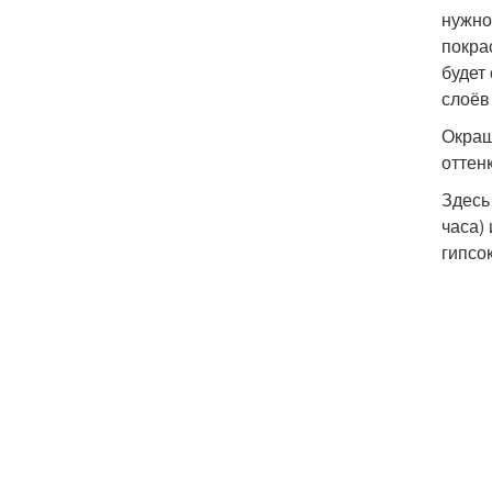
нужно
покра
будет
слоёв
Окраш
оттенк
Здесь
часа)
гипсо