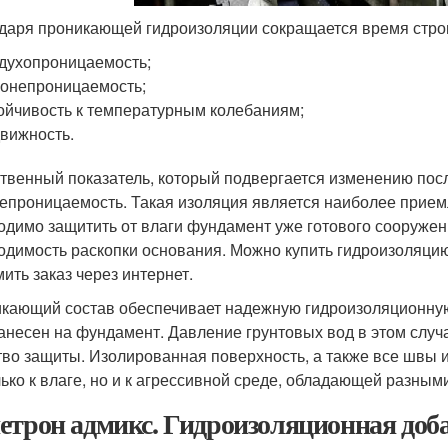
даря проникающей гидроизоляции сокращается время стро
духопроницаемость;
онепроницаемость;
ойчивость к температурным колебаниям;
вижность.
твенный показатель, который подвергается изменению посл
епроницаемость. Такая изоляция является наиболее прием
одимо защитить от влаги фундамент уже готового сооружени
одимость раскопки основания. Можно купить гидроизоляци
ить заказ через интернет.
кающий состав обеспечивает надежную гидроизоляционную з
анесен на фундамент. Давление грунтовых вод в этом случа
тво защиты. Изолированная поверхность, а также все швы
лько к влаге, но и к агрессивной среде, обладающей разным
етрон адмикс. Гидроизоляционная