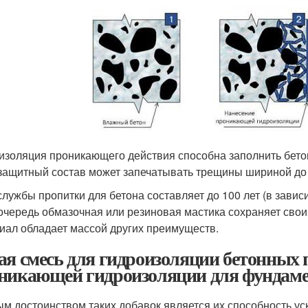
изоляция проникающего действия способна заполнить бетон
защитный состав может запечатывать трещины шириной до 
службы пропитки для бетона составляет до 100 лет (в завис
очередь обмазочная или резиновая мастика сохраняет свои с
иал обладает массой других преимуществ.
ая смесь для гидроизоляции бетонных 
никающей гидроизоляции для фундам
м достоинством таких добавок является их способность уск