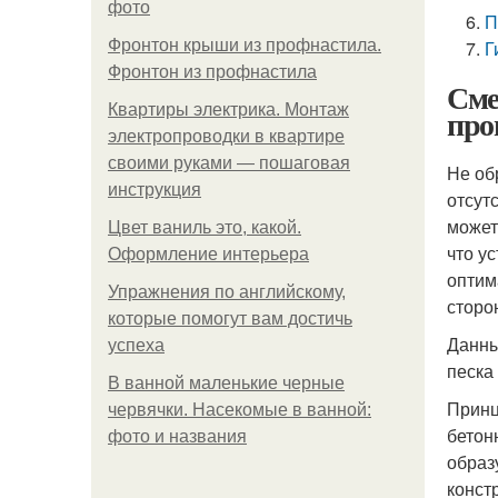
фото
П
Фронтон крыши из профнастила.
Г
Фронтон из профнастила
Сме
Квартиры электрика. Монтаж
про
электропроводки в квартире
своими руками — пошаговая
Не об
инструкция
отсут
может
Цвет ваниль это, какой.
что у
Оформление интерьера
оптим
Упражнения по английскому,
сторо
которые помогут вам достичь
Данны
успеха
песка
В ванной маленькие черные
Принц
червячки. Насекомые в ванной:
бетон
фото и названия
образ
конст