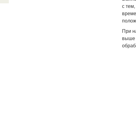
с тем
време
полож
При н
выше 
обраб