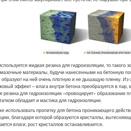
используется жидкая резина для гидроизоляции, то такого э
бмазочные материалы, будучи нанесенными на бетонную пов
) образуют на ней очень плотную и не дышащую пленку. Из-
ковый эффект – влага внутри бетона преобразуется в пар, 
я резина для гидроизоляции «провоцирует» образование пле
татком обладает и мастика для гидроизоляции.
же использовать пропитку для бетона проникающего действи
кцию, благодаря которой образуются кристаллы, вытесняющ
тается влаги, рост кристаллов останавливается.