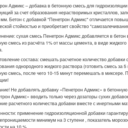
рон Адмикс – добавка в бетонную смесь для гидроизоляции
рукций за счет образования нерастворимых кристаллов, з
4 мм. Бетон с добавкой "Пенетрон Адмикс" отличается пов
еской стойкостью и приобретает свойство "самозалечивани
нение: сухая смесь Пенетрон Адмикс добавляется в бетон 
ную смесь из расчёта 1% от массы цемента, в виде жидкого
а.
товление состава: смешать расчетное количество добавки с 
ования однородного жидкого раствора (готовить смесь за 5 м
ную смесь, после чего 10-15 минут перемешать в миксере. 
ции!
ние! Не добавлять добавку «Пенетрон Адмикс» в бетонную 
трон Адмикс» вводить только через дозаторы сухих добав
ние расчетного количества добавки вместе с инертными м
нности: применение гидроизоляционной добавки гарантиру
епроницаемости минимум на 3 ступени , показатель морозос
ости на 10 %.