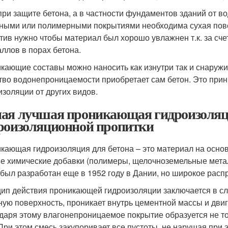
при защите бетона, а в частности фундаментов зданий от 
ными или полимерными покрытиями необходима сухая пове
тив нужно чтобы материал был хорошо увлажнен т.к. за сче
аллов в порах бетона.
кающие составы можно наносить как изнутри так и снаружи
тво водонепроницаемости приобретает сам бетон. Это пр
изоляции от других видов.
ая лучшая проникающая гидроизоляц
роизоляционной пропитки
кающая гидроизоляция для бетона – это материал на основ
е химические добавки (полимеры, щелочноземельные металл
 был разработан еще в 1952 году в Дании, но широкое рас
ип действия проникающей гидроизоляции заключается в с
ную поверхность, проникает внутрь цементной массы и дви
даря этому влагонепроницаемое покрытие образуется не то
 При этом смесь закупоривает все пустоты, не нарушая при