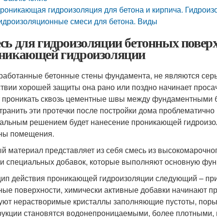
роникающая гидроизоляция для бетона и кирпича. Гидроиз
идроизоляционные смеси для бетона. Виды
сь для гидроизоляции бетонных повер
никающей гидроизоляции
работанные бетонные стены фундамента, не являются серь
ствии хорошей защиты она рано или поздно начинает прос
 проникать сквозь цементные швы между фундаментными бл
странить эти протечки после постройки дома проблематично 
альным решением будет нанесение проникающей гидроизоля
ны помещения.
й материал представляет из себя смесь из высокомарочно
 и специальных добавок, которые выполняют основную фун
ип действия проникающей гидроизоляции следующий – при
ные поверхности, химически активные добавки начинают про
уют нерастворимые кристаллы заполняющие пустоты, поры
рукции становятся водонепроницаемыми, более плотными,