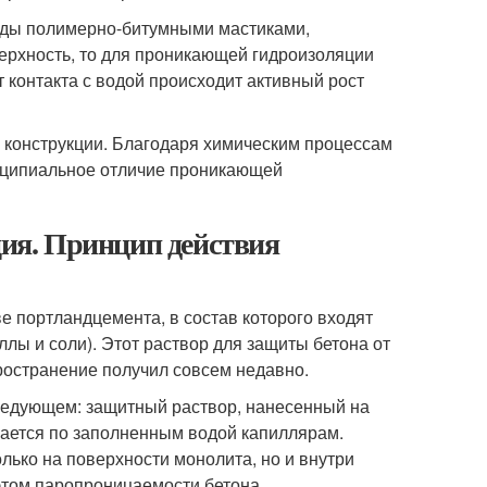
воды полимерно-битумными мастиками,
рхность, то для проникающей гидроизоляции
т контакта с водой происходит активный рост
 конструкции. Благодаря химическим процессам
инципиальное отличие проникающей
ия. Принцип действия
е портландцемента, в состав которого входят
ы и соли). Этот раствор для защиты бетона от
пространение получил совсем недавно.
ледующем: защитный раствор, нанесенный на
гается по заполненным водой капиллярам.
лько на поверхности монолита, но и внутри
 этом паропроницаемости бетона.