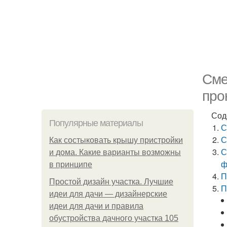
Сме
про
Сод
Популярные материалы
С
С
Как состыковать крышу пристройки
С
и дома. Какие варианты возможны
ф
в принципе
П
Простой дизайн участка. Лучшие
П
идеи для дачи — дизайнерские
идеи для дачи и правила
обустройства дачного участка 105