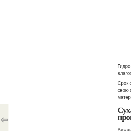
Гидро
влаго
Срок 
свою 
матер
Сух
про
⇦
Важны