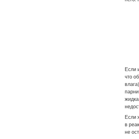
Если 
что о
влага
парни
жидка
недос
Если 
в реа
не ос