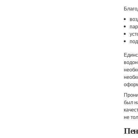
Благо
воз
пар
уст
под
Единс
водон
необх
необх
оформ
Прони
был н
качес
не то
Пен