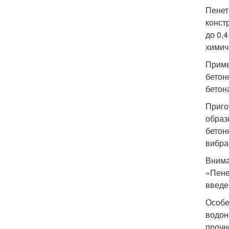
Пенет
конст
до 0,
химич
Приме
бетон
бетон
Приго
образ
бетон
вибра
Внима
«Пене
введе
Особе
водон
прочн