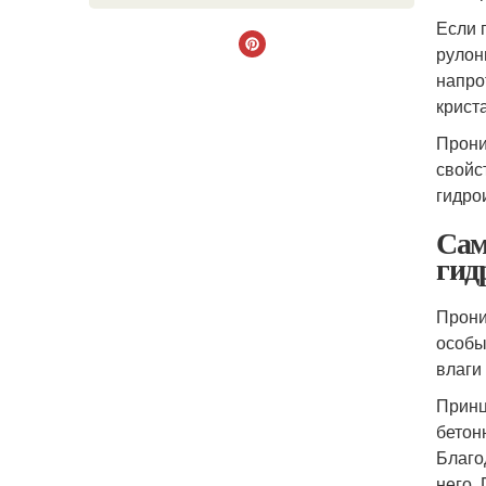
Если 
рулон
напро
крист
Прони
свойс
гидро
Сам
гид
Прони
особы
влаги
Принц
бетон
Благо
него.