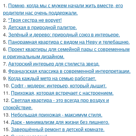
1.
Помню, когда мы с мужем начали жить вместе, его
родители нас очень поддержали.
2.
"Твоя сестра не ворует!
3.
Детская в природной палитре.
4.
Зелёный и дерево: природный союз в интерьере.
5.
Панорамная квартира с видом на Неву и телебашню.
6.
Проект квартиры для семейной пары с современным
и оригинальным дизайном.
7.
Авторский интерьер для стилиста звезд.
8.
Французская классика в современной интерпретации.
9.
Когда каждый метр на семью работает.
10.
Софт - модерн: интерьер, который дышит.
11.
Прихожая, которая встречает с настроением.
12.
Светлая квартира - это всегда про воздух и
спокойствие.
13.
Небольшая прихожая - максимум стиля.
14.
Дарк - минимализм для жизни без лишнего.
15.
Завершённый ремонт в детской комнате.