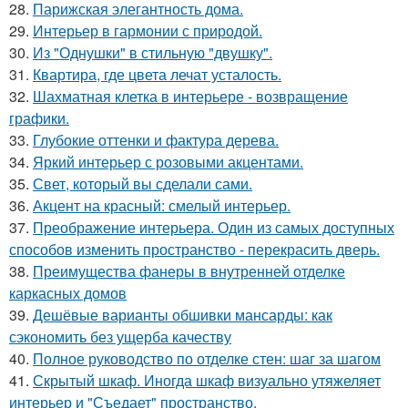
28.
Парижская элегантность дома.
29.
Интерьер в гармонии с природой.
30.
Из "Однушки" в стильную "двушку".
31.
Квартира, где цвета лечат усталость.
32.
Шахматная клетка в интерьере - возвращение
графики.
33.
Глубокие оттенки и фактура дерева.
34.
Яркий интерьер с розовыми акцентами.
35.
Свет, который вы сделали сами.
36.
Акцент на красный: смелый интерьер.
37.
Преображение интерьера. Один из самых доступных
способов изменить пространство - перекрасить дверь.
38.
Преимущества фанеры в внутренней отделке
каркасных домов
39.
Дешёвые варианты обшивки мансарды: как
сэкономить без ущерба качеству
40.
Полное руководство по отделке стен: шаг за шагом
41.
Скрытый шкаф. Иногда шкаф визуально утяжеляет
интерьер и "Съедает" пространство.