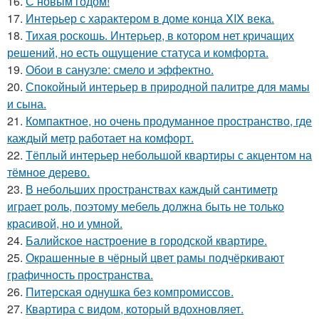
16.
С новым годом!
17.
Интерьер с характером в доме конца XIX века.
18.
Тихая роскошь. Интерьер, в котором нет кричащих
решений, но есть ощущение статуса и комфорта.
19.
Обои в санузле: смело и эффектно.
20.
Спокойный интерьер в природной палитре для мамы
и сына.
21.
Компактное, но очень продуманное пространство, где
каждый метр работает на комфорт.
22.
Тёплый интерьер небольшой квартиры с акцентом на
тёмное дерево.
23.
В небольших пространствах каждый сантиметр
играет роль, поэтому мебель должна быть не только
красивой, но и умной.
24.
Балийское настроение в городской квартире.
25.
Окрашенные в чёрный цвет рамы подчёркивают
графичность пространства.
26.
Питерская однушка без компромиссов.
27.
Квартира с видом, который вдохновляет.