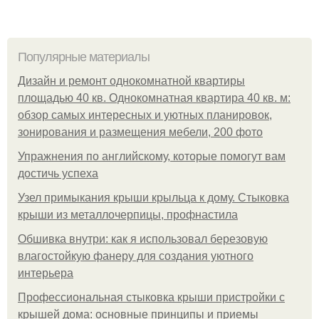
Популярные материалы
Дизайн и ремонт однокомнатной квартиры
площадью 40 кв. Однокомнатная квартира 40 кв. м:
обзор самых интересных и уютных планировок,
зонирования и размещения мебели, 200 фото
Упражнения по английскому, которые помогут вам
достичь успеха
Узел примыкания крыши крыльца к дому. Стыковка
крыши из металлочерпицы, профнастила
Обшивка внутри: как я использовал березовую
влагостойкую фанеру для создания уютного
интерьера
Профессиональная стыковка крыши пристройки с
крышей дома: основные принципы и приемы