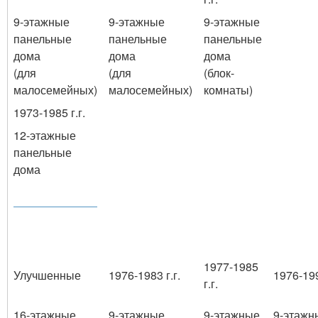
9-этажные
9-этажные
9-этажные
панельные
панельные
панельные
дома
дома
дома
(для
(для
(блок-
малосемейных)
малосемейных)
комнаты)
1973-1985 г.г.
12-этажные
панельные
дома
1977-1985
Улучшенные
1976-1983 г.г.
1976-199
г.г.
16-этажные
9-этажные
9-этажные
9-этажн