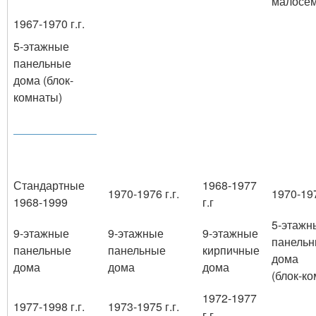
малосе
1967-1970 г.г.
5-этажные
панельные
дома (блок-
комнаты)
Стандартные
1968-1977
1970-1976 г.г.
1970-197
1968-1999
г.г
5-этажн
9-этажные
9-этажные
9-этажные
панель
панельные
панельные
кирпичные
дома
дома
дома
дома
(блок-к
1972-1977
1977-1998 г.г.
1973-1975 г.г.
г.г.