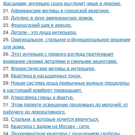
фасадами, интерьер сразу выглядит чище и дороже.
21.
Африканские мотивы в городской квартире.
22.
Дуплекс в духе американских домов.
23.
Французский шик в аренду.
24.
Детали - это душа интерьера.
25.
Оригинальное, стильное и функциональное решение
для дома.
26.
Этот интерьер с первого взгляда притягивает
внимание своими деталями и смелыми акцентами.
27.
Флористические мотивы в интерьере.
28.
Квартира в насыщенных тонах.
29.
Новая система душа привычные водные процедуры
в настоящий комфорт превращает.
30.
Атмосфера глины и фактур.
31.
Этом проекте освещение продумано до мелочей: от
рабочего до декоративного.
32.
Спальни, в которые хочется вернуться.
33.
Квартира с видом на Москву - сити.
34.
Двухкомнатная квартира с ощущением свободы.