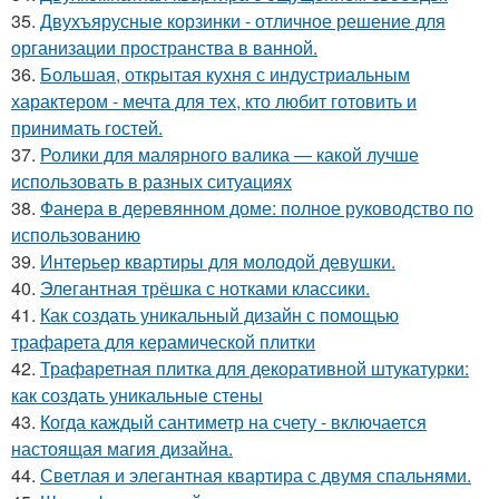
35.
Двухъярусные корзинки - отличное решение для
организации пространства в ванной.
36.
Большая, открытая кухня с индустриальным
характером - мечта для тех, кто любит готовить и
принимать гостей.
37.
Ролики для малярного валика — какой лучше
использовать в разных ситуациях
38.
Фанера в деревянном доме: полное руководство по
использованию
39.
Интерьер квартиры для молодой девушки.
40.
Элегантная трёшка с нотками классики.
41.
Как создать уникальный дизайн с помощью
трафарета для керамической плитки
42.
Трафаретная плитка для декоративной штукатурки:
как создать уникальные стены
43.
Когда каждый сантиметр на счету - включается
настоящая магия дизайна.
44.
Светлая и элегантная квартира с двумя спальнями.