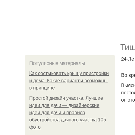
Тиш
24-Ле
Популярные материалы
Как состыковать крышу пристройки
Во вр
и дома. Какие варианты возможны
Выясн
в принципе
посто
Простой дизайн участка. Лучшие
он эт
идеи для дачи — дизайнерские
идеи для дачи и правила
обустройства дачного участка 105
фото