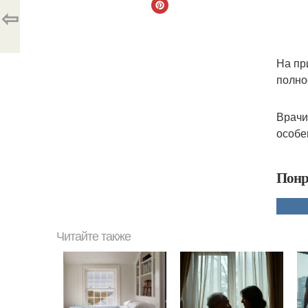
⇦
На пр
полно
Врачи
особе
Понр
Читайте также