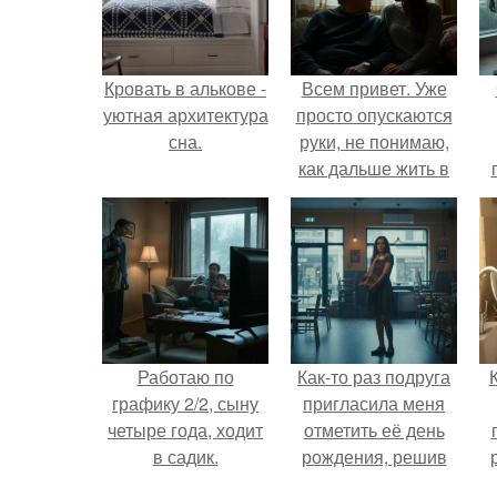
Кровать в алькове -
Всем привет. Уже
уютная архитектура
просто опускаются
сна.
руки, не понимаю,
как дальше жить в
этой ситуации.
Работаю по
Как-то раз подруга
графику 2/2, сыну
пригласила меня
четыре года, ходит
отметить её день
в садик.
рождения, решив
собрать гостей в