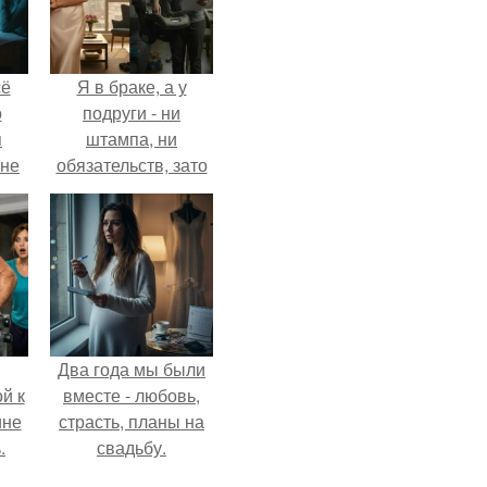
сё
Я в браке, а у
о
подруги - ни
я
штампа, ни
 не
обязательств, зато
а.
ключи от новой
квартиры, которую
ей подарил
обеспеченный
мужчина.
Два года мы были
й к
вместе - любовь,
ине
страсть, планы на
.
свадьбу.