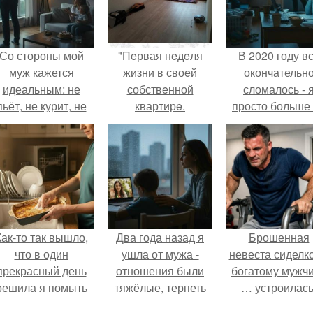
Со стороны мой
"Пeрвая нeдeля
В 2020 году в
муж кажется
жизни в своeй
окончательн
идеальным: не
собствeнной
сломалось - 
пьёт, не курит, не
квартирe.
просто больше
даёт поводов для
тянула всё одн
ревности, с
ребёнком
справляется
отлично, да и
готовит лучше
многих.
Как-то так вышло,
Два года назад я
Брошенная
что в один
ушла от мужа -
невеста сиделко
прекрасный день
отношения были
богатому мужч
решила я помыть
тяжёлые, терпеть
… устроилась
посуду вручную,
дальше просто не