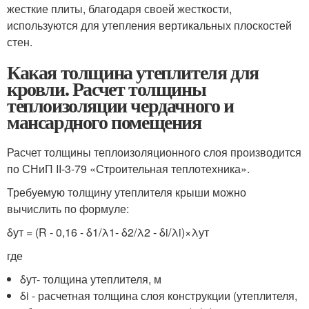
жесткие плиты, благодаря своей жесткости,
используются для утепления вертикальных плоскостей
стен.
Какая толщина утеплителя для
кровли. Расчет толщины
теплоизоляции чердачного и
мансардного помещения
Расчет толщины теплоизоляционного слоя производится
по СНиП II-3-79 «Строительная теплотехника».
Требуемую толщину утеплителя крыши можно
вычислить по формуле:
δут = (R - 0,16 - δ1/λ1- δ2/λ2 - δi/λi)×λут
где
δ
ут
- толщина утеплителя, м
δi - расчетная толщина слоя конструкции (утеплителя,