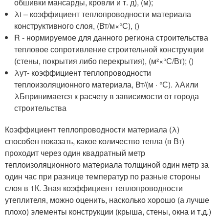
обшивки мансарды, кровли и т. д), (м);
λi – коэффициент теплопроводности материала
конструктивного слоя, (Вт/м×°С), ()
R - нормируемое для данного региона строительства
тепловое сопротивление строительной конструкции
(стены, покрытия либо перекрытия), (м²×°С/Вт); ()
λ
ут
- коэффициент теплопроводности
теплоизоляционного материала, Вт/(м · °С). λ
А
или
λ
Б
принимается к расчету в зависимости от города
строительства
Коэффициент теплопроводности материала (λ)
способен показать, какое количество тепла (в Вт)
проходит через один квадратный метр
теплоизоляционного материала толщиной один метр за
один час при разнице температур по разные стороны
слоя в 1К. Зная коэффициент теплопроводности
утеплителя, можно оценить, насколько хорошо (а лучше
плохо) элементы конструкции (крыша, стены, окна и т.д.)