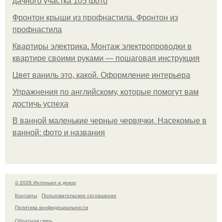
дачного участка 105 фото
Фронтон крыши из профнастила. Фронтон из
профнастила
Квартиры электрика. Монтаж электропроводки в
квартире своими руками — пошаговая инструкция
Цвет ваниль это, какой. Оформление интерьера
Упражнения по английскому, которые помогут вам
достичь успеха
В ванной маленькие черные червячки. Насекомые в
ванной: фото и названия
© 2026 Интерьер и декор
Контакты
Пользовательское соглашение
Политика конфидециальности
Обратная связь