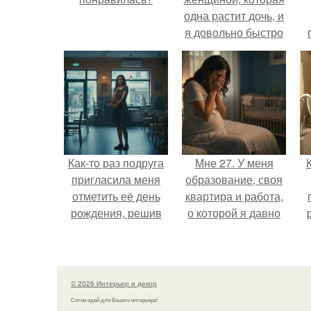
одна растит дочь, и
я довольно быстро
привязался к ним
обеим.
Как-то раз подруга
Мне 27. У меня
пригласила меня
образование, своя
отметить её день
квартира и работа,
рождения, решив
о которой я давно
собрать гостей в
мечтала.
небольшом кафе.
о
© 2026 Интерьер и декор
Сотни идей для Вашего интерьера!