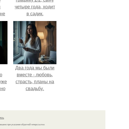
я
четыре года, ходит
 не
в садик.
а.
Два года мы были
о
вместе - любовь,
уже
страсть, планы на
 но
свадьбу.
сих
тся
язь
решено при указании обратной гиперссылки.