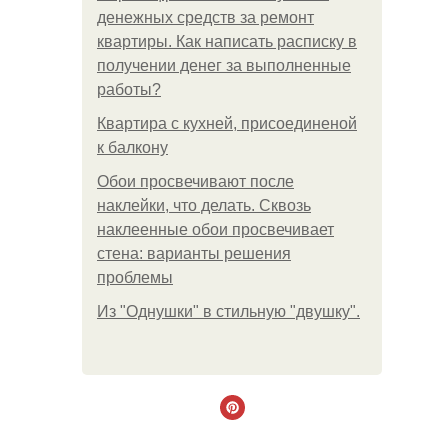
денежных средств за ремонт
квартиры. Как написать расписку в
получении денег за выполненные
работы?
Квартира с кухней, присоединеной
к балкону
Обои просвечивают после
наклейки, что делать. Сквозь
наклеенные обои просвечивает
стена: варианты решения
проблемы
Из "Однушки" в стильную "двушку".