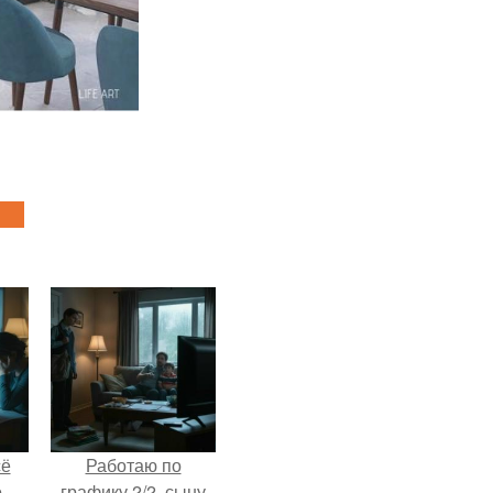
сё
Работаю по
о
графику 2/2, сыну