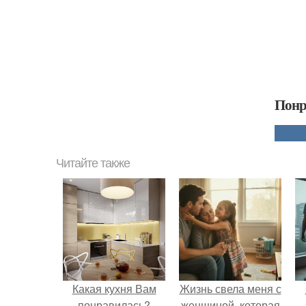
Понр
Читайте также
Какая кухня Вам
Жизнь свела меня с
понравилась?
женщиной, которая