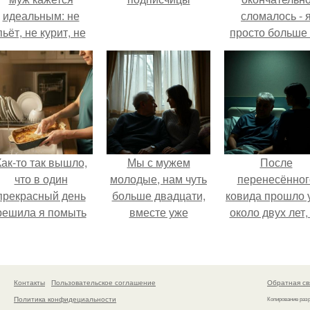
идеальным: не
сломалось - 
пьёт, не курит, не
просто больше
даёт поводов для
тянула всё одн
ревности, с
ребёнком
справляется
отлично, да и
готовит лучше
многих.
Как-то так вышло,
Мы с мужем
После
что в один
молодые, нам чуть
перенесённог
прекрасный день
больше двадцати,
ковида прошло 
решила я помыть
вместе уже
около двух лет,
посуду вручную,
несколько лет, есть
тот период до 
ставив технику в
маленький ребёнок
пор вспоминае
покое.
- сыну всего год.
очень чётко.
Контакты
Пользовательское соглашение
Обратная св
Политика конфидециальности
Копирование раз