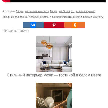
Категории:
Ящик для ванной комнаты
,
Ящик для белья
,
Отдельная корзина
,
Шкафчик для ванной пластик
,
Шкафы в ванной комнате
,
Шкаф в ванную комнату
Читайте также
Стильный интерьер кухни — гостиной в белом цвете