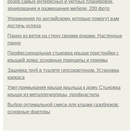
обзор самых интересных и уютных планировок,
зонирования и размещения мебели, 200 фото
Упражнения по английскому, которые помогут вам
достичь успеха
Панно из веток на стену своими руками. Настенные
панно
Профессиональная стыковка крыши пристройки с
крышей дома: основные принципы и приемы
Зашивка труб в туалете гипсокартоном. Установка
каркаса
Узел примыкания крыши крыльца к дому. Стыковка
крыши из металлочерпицы, профнастила
Выбор оптимальной смеси для кладки газоблоков:
основные факторы