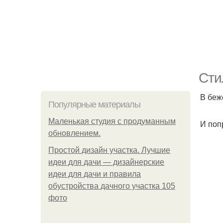
Сти
В беж
Популярные материалы
Маленькая студия с продуманным
И поп
обновлением.
Простой дизайн участка. Лучшие
идеи для дачи — дизайнерские
идеи для дачи и правила
обустройства дачного участка 105
фото