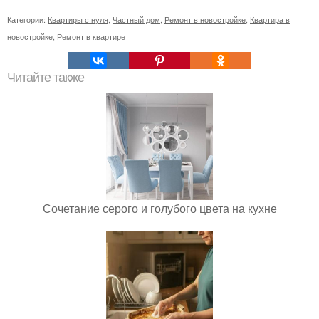
Категории:
Квартиры с нуля
,
Частный дом
,
Ремонт в новостройке
,
Квартира в
новостройке
,
Ремонт в квартире
Читайте также
Сочетание серого и голубого цвета на кухне