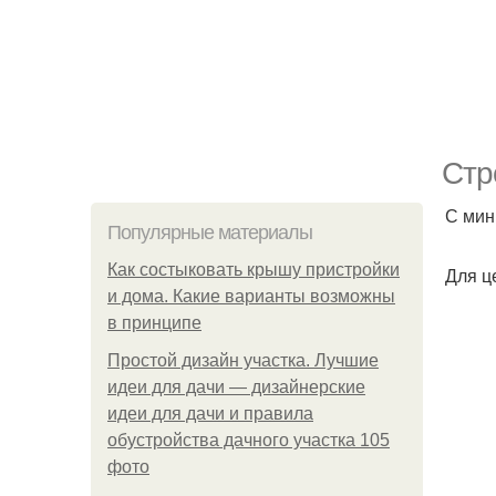
Стр
С мин
Популярные материалы
Как состыковать крышу пристройки
Для ц
и дома. Какие варианты возможны
в принципе
Простой дизайн участка. Лучшие
идеи для дачи — дизайнерские
идеи для дачи и правила
обустройства дачного участка 105
фото