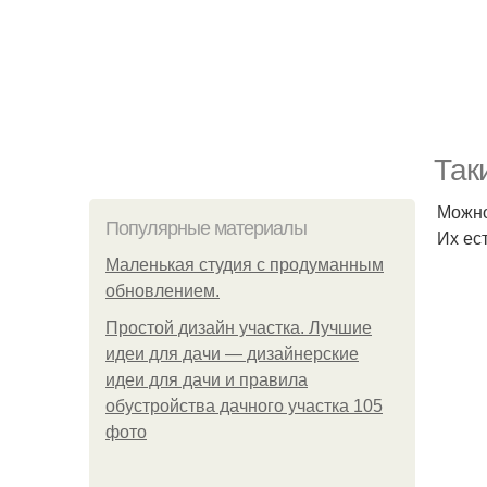
Так
Можно
Популярные материалы
Их ес
Маленькая студия с продуманным
обновлением.
Простой дизайн участка. Лучшие
идеи для дачи — дизайнерские
идеи для дачи и правила
обустройства дачного участка 105
фото