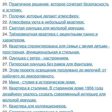
20.
Практичное решение, которое сочетает безопасность
и эстетику.
21.
Полочки, которые делают атмосферу.
22.
Атмосфера уюта в небольшой квартире.
23.
Светлая однушка для молодой девушки.
24.
Трёхкомнатная квартира с акцентными панно и
характером.
25.
Квартира спроектирована для семьи с двумя детьми -
просторная, функциональная и стильная.
26.
Однушка с ретро - настроением.
27.
Питерская однушка без рамок для фантазии.
28.
Этом проекте освещение продумано до мелочей: от
рабочего до декоративного.
29.
Мини - студия в историческом доме.
30.
Квартира в сталинке. В старинном доме 1956 года
дизайнеру удалось создать современный интерьер для
молодой девушки.
31.
Квартира для коллекционеров.
32.
Спортивное настроение в детской.