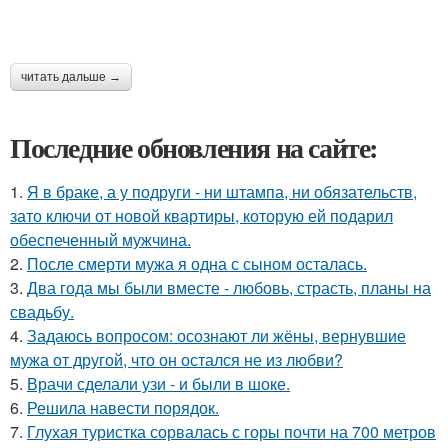
читать дальше →
Последние обновления на сайте:
1.
Я в браке, а у подруги - ни штампа, ни обязательств,
зато ключи от новой квартиры, которую ей подарил
обеспеченный мужчина.
2.
После смерти мужа я одна с сыном осталась.
3.
Два года мы были вместе - любовь, страсть, планы на
свадьбу.
4.
Задаюсь вопросом: осознают ли жёны, вернувшие
мужа от другой, что он остался не из любви?
5.
Врачи сделали узи - и были в шоке.
6.
Решила навести порядок.
7.
Глухая туристка сорвалась с горы почти на 700 метров