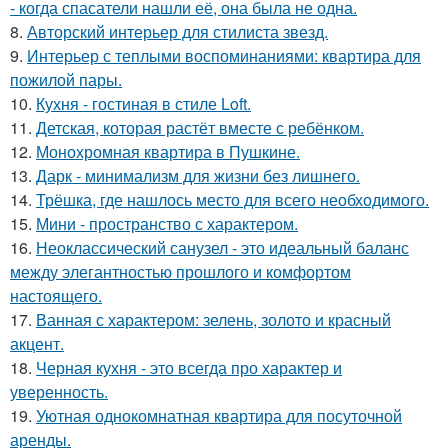
- когда спасатели нашли её, она была не одна.
8.
Авторский интерьер для стилиста звезд.
9.
Интерьер с теплыми воспоминаниями: квартира для
пожилой пары.
10.
Кухня - гостиная в стиле Loft.
11.
Детская, которая растёт вместе с ребёнком.
12.
Монохромная квартира в Пушкине.
13.
Дарк - минимализм для жизни без лишнего.
14.
Трёшка, где нашлось место для всего необходимого.
15.
Мини - пространство с характером.
16.
Неоклассический санузел - это идеальный баланс
между элегантностью прошлого и комфортом
настоящего.
17.
Ванная с характером: зелень, золото и красный
акцент.
18.
Черная кухня - это всегда про характер и
уверенность.
19.
Уютная однокомнатная квартира для посуточной
аренды.