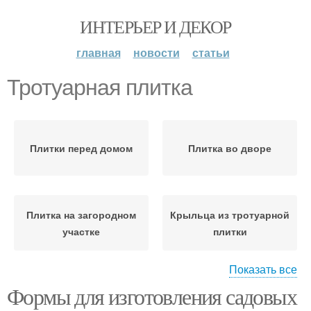
ИНТЕРЬЕР И ДЕКОР
главная
новости
статьи
Тротуарная плитка
Плитки перед домом
Плитка во дворе
Плитка на загородном
Крыльца из тротуарной
участке
плитки
Показать все
Формы для изготовления садовых
Раствор для
Плитки в гараже
тротуарной плитки