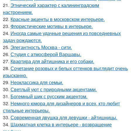
21.
Этнический характер с калининградским
настроением.
22.
Красные акценты в московском интерьере.
23.
Флористические мотивы в интерьере.
24.
Иногда самые удачные решения из повседневных
задач рождаются.
25.
Элегантность Москва - сити.
26.
Студия с атмосферой Варшавы.
27.
Квартира для айтишника и его собаки.
28.
Сочетание розовых и белых оттенков выглядит очень
изысканно.
29.
Неоклассика для семьи.
30.
Светлый уют с природными акцентами.
31.
Богемный шик с русским акцентом.
32.
Немного юмора для дизайнеров и всех, кто любит
стильные интерьеры.
33.
Современная двушка для девушки - айтишницы.
34.
Шахматная клетка в интерьере - возвращение