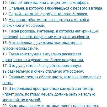
10.
Тёплый минимализм с акцентом на комфорт.
11.
Спальня, в которую влюбляешься с первого взгляда.
12.
Серый + жёлтый: формула тёплого баланса.
13.
Нюдовая трёхкомнатная квартира с мягкой и
спокойной атмосферой.
14.
Тихая роскошь. Интерьер, в котором нет кричащих
решений, но есть ощущение статуса и комфорта.
15.
Атмосферная двухкомнатная квартира в
классическом стиле.
16.
Такая конструкция визуально расширяет
пространство и делает его более воздушным.
17.
Это дуэт, который создаёт современную,
выразительную и очень стильную атмосферу.
18.
Главные тренды обоев: цвета, которые определяют
сезон.
19.
В небольших пространствах каждый сантиметр
играет роль, поэтому мебель должна быть не только
красивой, но и умной.
20.
Квартира для семьи, которая живёт на два города.