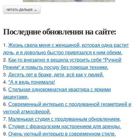
читать дальше →
Последние обновления на сайте:
1.
Жизнь свела меня с женщиной, которая одна растит
дочь, и я довольно быстро привязался к ним обеим.
2.
Как-то внезапно я решила устроить себе "Ручной
Режим" и помыть посуду без помощи техники.
3.
Десять лет в браке, дети, всё как у людей.
4.
"А я ведь понимала!
5.
Стильная однокомнатная квартира с яркими
акцентами.
6.
Современный интерьер с продуманной геометрией и
уютной атмосферой.
7.
Маленькая студия с продуманным обновлением.
8.
Студия с французским настроением для аренды.
9.
Очень уютный интерьер в современном стиле.