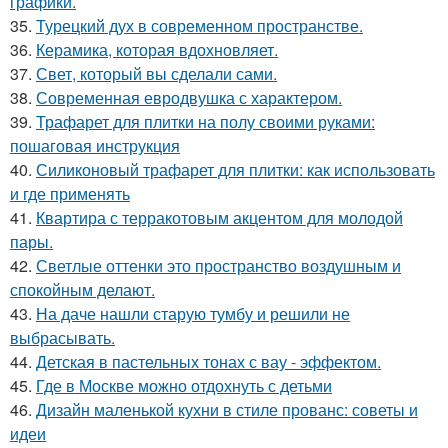
графики.
35.
Турецкий дух в современном пространстве.
36.
Керамика, которая вдохновляет.
37.
Свет, который вы сделали сами.
38.
Современная евродвушка с характером.
39.
Трафарет для плитки на полу своими руками:
пошаговая инструкция
40.
Силиконовый трафарет для плитки: как использовать
и где применять
41.
Квартира с терракотовым акцентом для молодой
пары.
42.
Светлые оттенки это пространство воздушным и
спокойным делают.
43.
На даче нашли старую тумбу и решили не
выбрасывать.
44.
Детская в пастельных тонах с вау - эффектом.
45.
Где в Москве можно отдохнуть с детьми
46.
Дизайн маленькой кухни в стиле прованс: советы и
идеи