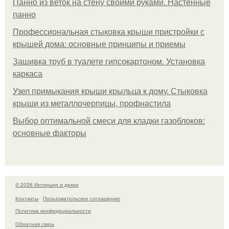
Панно из веток на стену своими руками. Настенные
панно
Профессиональная стыковка крыши пристройки с
крышей дома: основные принципы и приемы
Зашивка труб в туалете гипсокартоном. Установка
каркаса
Узел примыкания крыши крыльца к дому. Стыковка
крыши из металлочерпицы, профнастила
Выбор оптимальной смеси для кладки газоблоков:
основные факторы
© 2026 Интерьер и декор
Контакты
Пользовательское соглашение
Политика конфидециальности
Обратная связь