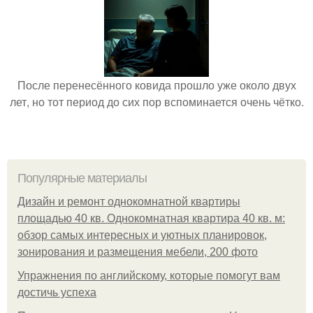
После перенесённого ковида прошло уже около двух
лет, но тот период до сих пор вспоминается очень чётко.
Популярные материалы
Дизайн и ремонт однокомнатной квартиры
площадью 40 кв. Однокомнатная квартира 40 кв. м:
обзор самых интересных и уютных планировок,
зонирования и размещения мебели, 200 фото
Упражнения по английскому, которые помогут вам
достичь успеха