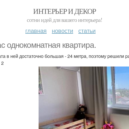
ИНТЕРЬЕР И ДЕКОР
сотни идей для вашего интерьера!
главная
новости
статьи
ас однокомнатнaя квартира.
та в ней дocтаточно большая - 24 метpa, поэтому peшили pa
 2