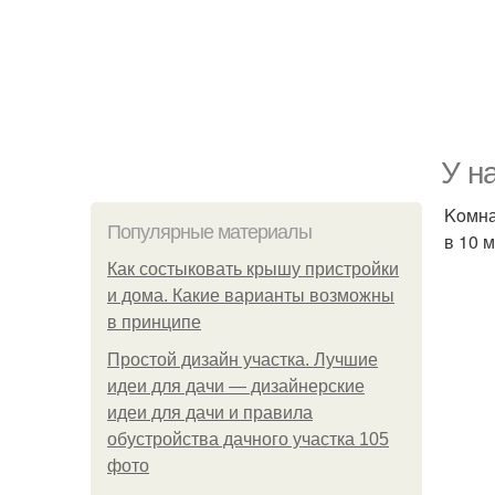
У н
Koмна
Популярные материалы
в 10 м
Как состыковать крышу пристройки
и дома. Какие варианты возможны
в принципе
Простой дизайн участка. Лучшие
идеи для дачи — дизайнерские
идеи для дачи и правила
обустройства дачного участка 105
фото