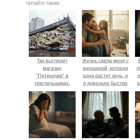
Читайте также
Taк выглядит
Жизнь свела меня с
магaзин
женщиной, которая
п
"Пятepoчкa" в
одна растит дочь, и
р
текстильщикax.
я довольно быстро
к
привязался к ним
обеим.