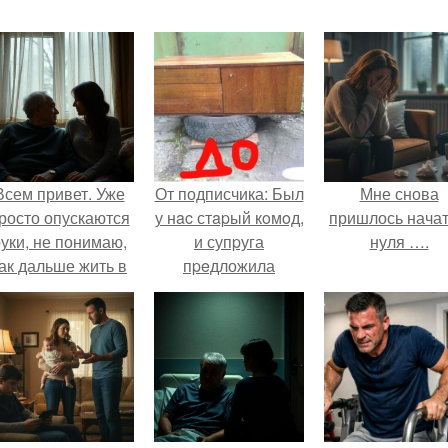
Всем привет. Уже
От подписчика: Был
Мне снова
росто опускаются
у нac стapый кoмoд,
пришлось начат
уки, не понимаю,
и супpуга
нуля ….
ак дальше жить в
пpeдложила
этой ситуации.
cдeлaть из него
мини - куxню для
дoчки.