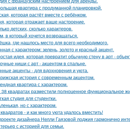
дия с французским настроением для аренды.
ольшая квартира с продуманной планировкой.
ская, которая растёт вместе с ребёнком.
ня, которая отражает ваше настроение.
лько детских, сколько характеров.
м, в который хочется возвращаться.
ёшка, где нашлось место для всего необходимого.
нная с характером: зелень, золото и красный акцент.
остая идея, которая превратит обычную стену в арт - объек
очные ниши с арт - акцентом в спальне.
нные акценты - для вдохновения и уюта.
рижская история с современным акцентом.
ендная квартира с характером.
 38 квадратах разместили полноценное функциональное жи
гкая студия для студентки.
ленькая, но с характером.
 квадратов - и как много уюта удалось вместить!
проекте дизайнера Нелли Гаязовой лоджия гармонично инт
терьер с историей для семьи.