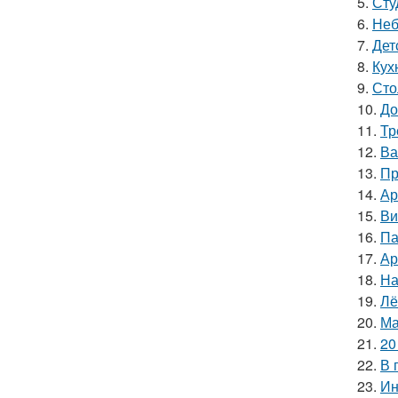
5.
Сту
6.
Неб
7.
Дет
8.
Кух
9.
Сто
10.
До
11.
Тр
12.
Ва
13.
Пр
14.
Ар
15.
Ви
16.
Па
17.
Ар
18.
На
19.
Лё
20.
Ма
21.
20
22.
В 
23.
Ин