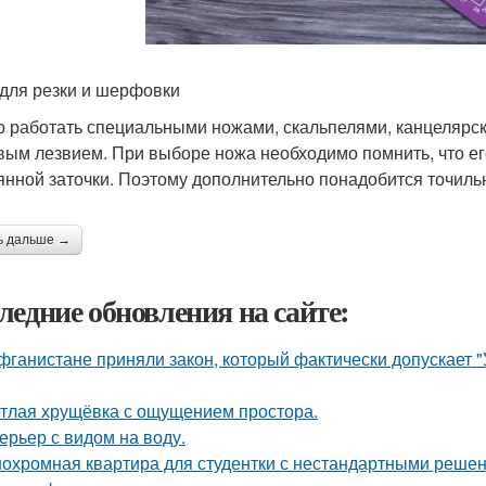
для резки и шерфовки
 работать специальными ножами, скальпелями, канцелярс
вым лезвием. При выборе ножа необходимо помнить, что ег
янной заточки. Поэтому дополнительно понадобится точиль
ь дальше →
ледние обновления на сайте:
фганистане приняли закон, который фактически допускает 
тлая хрущёвка с ощущением простора.
ерьер с видом на воду.
охромная квартира для студентки с нестандартными реше