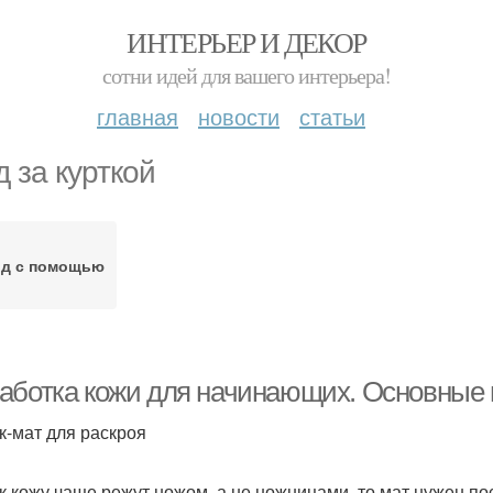
ИНТЕРЬЕР И ДЕКОР
сотни идей для вашего интерьера!
главная
новости
статьи
д за курткой
од с помощью
аботка кожи для начинающих. Основные
к-мат для раскроя
ак кожу чаще режут ножом, а не ножницами, то мат нужен по