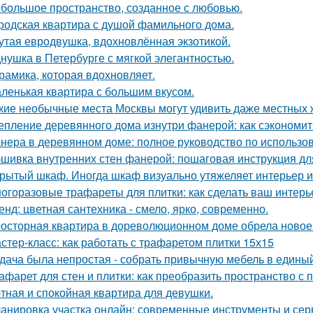
большое пространство, созданное с любовью.
родская квартира с душой фамильного дома.
утая евродвушка, вдохновлённая экзотикой.
нушка в Петербурге с мягкой элегантностью.
рамика, которая вдохновляет.
ленькая квартира с большим вкусом.
кие необычные места Москвы могут удивить даже местных 
епление деревянного дома изнутри фанерой: как сэкономит
нера в деревянном доме: полное руководство по использо
шивка внутренних стен фанерой: пошаговая инструкция дл
рытый шкаф. Иногда шкаф визуально утяжеляет интерьер и
огоразовые трафареты для плитки: как сделать ваш интер
енд: цветная сантехника - смело, ярко, современно.
осторная квартира в дореволюционном доме обрела новое 
стер-класс: как работать с трафаретом плитки 15х15
дача была непростая - собрать привычную мебель в единый
афарет для стен и плитки: как преобразить пространство с
тная и спокойная квартира для девушки.
анировка участка онлайн: современные инструменты и се