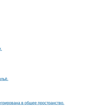
т.
льё.
егрирована в общее пространство.