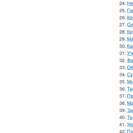
24.
Не
25.
Го
26.
Кр
27.
Од
28.
Ке
29.
Ма
30.
Ка
31.
Ут
32.
Фа
33.
Об
34.
Ск
35.
Мн
36.
Тр
37.
Пр
38.
Ма
39.
За
40.
Тр
41.
Ую
42.
Пл