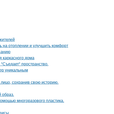
жителей
ь на отоплении и улучшить комфорт
ванию
я каркасного дома
 "Съедает" пространство.
ьер уникальным
лицо, сохранив свою историю.
 образ.
 помощью многоразового пластика.
рвисы