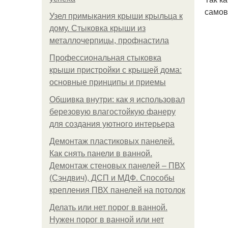
самов
Узел примыкания крыши крыльца к
дому. Стыковка крыши из
металлочерпицы, профнастила
Профессиональная стыковка
крыши пристройки с крышей дома:
основные принципы и приемы
Обшивка внутри: как я использовал
березовую влагостойкую фанеру
для создания уютного интерьера
Демонтаж пластиковых панелей.
Как снять панели в ванной.
Демонтаж стеновых панелей – ПВХ
(Сэндвич), ДСП и МДФ. Способы
крепления ПВХ панелей на потолок
Делать или нет порог в ванной.
Нужен порог в ванной или нет