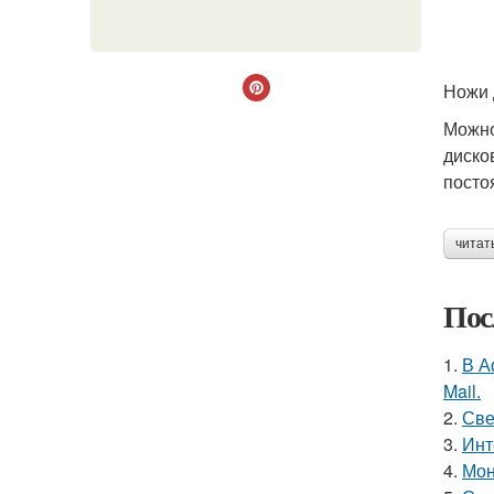
Ножи 
Можно
диско
посто
читат
Пос
1.
В А
Mail.
2.
Све
3.
Инт
4.
Мон