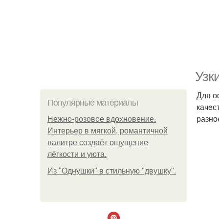
Узк
Для о
Популярные материалы
качeс
разно
Нежно-розовое вдохновение.
Интерьер в мягкой, романтичной
палитре создаёт ощущение
лёгкости и уюта.
Из "Однушки" в стильную "двушку".