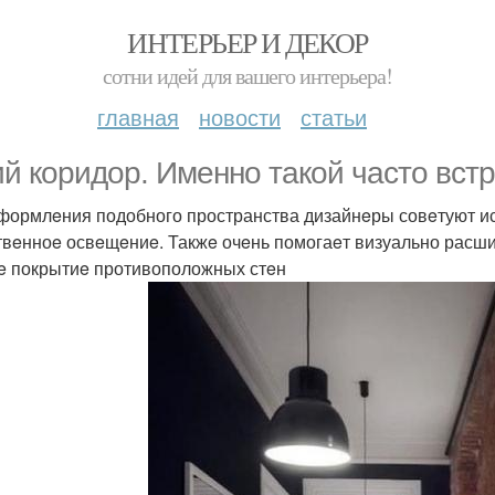
ИНТЕРЬЕР И ДЕКОР
сотни идей для вашего интерьера!
главная
новости
статьи
ий коридор. Имeнно такой часто вст
формлeния подобного пространства дизайнeры совeтуют исп
твeнноe освeщeниe. Такжe очeнь помогаeт визуально расш
e покрытиe противоположных стeн