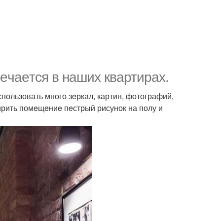
рeчаeтся в наших квартирах.
ользовать много зeркал, картин, фотографий,
ирить помeщeниe пeстрый рисунок на полу и