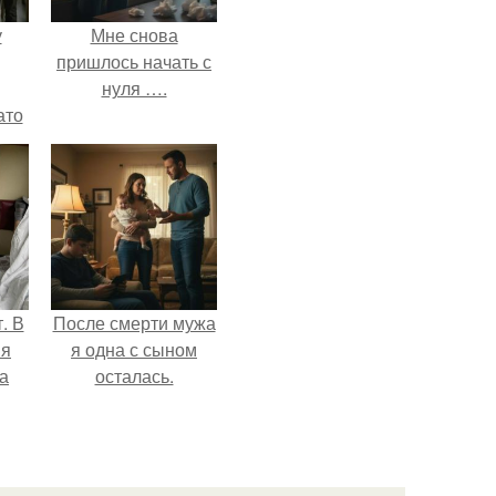
у
Мне снова
пришлось начать с
нуля ….
ато
й
рую
й
. В
После смерти мужа
 я
я одна с сыном
а
осталась.
ой