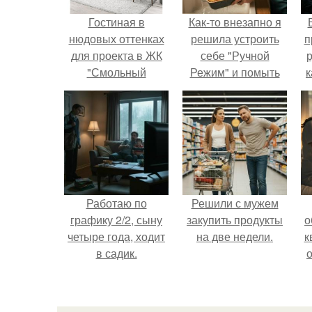
Гостиная в
Как-то внезапно я
нюдовых оттенках
решила устроить
п
для проекта в ЖК
себе "Ручной
р
"Смольный
Режим" и помыть
к
проспект" г. Санкт-
посуду без помощи
Петербург. 23,3кв.м
техники.
Работаю по
Решили с мужем
графику 2/2, сыну
закупить продукты
о
четыре года, ходит
на две недели.
к
в садик.
о