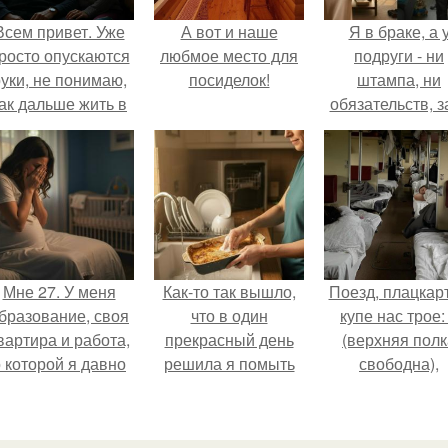
Всем привет. Уже
А вот и наше
Я в браке, а 
росто опускаются
любмое место для
подруги - ни
уки, не понимаю,
посиделок!
штампа, ни
ак дальше жить в
обязательств, з
этой ситуации.
ключи от ново
квартиры, кото
ей подарил
обеспеченны
мужчина.
Мне 27. У меня
Как-то так вышло,
Поезд, плацкарт
бразование, своя
что в один
купе нас трое:
вартира и работа,
прекрасный день
(верхняя полк
 которой я давно
решила я помыть
свободна),
мечтала.
посуду вручную,
напротив -
оставив технику в
женщина лет
покое.
сорока с дочк