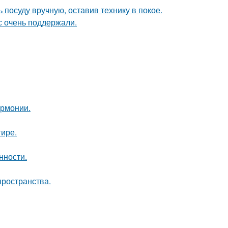
 посуду вручную, оставив технику в покое.
с очень поддержали.
армонии.
тире.
нности.
пространства.