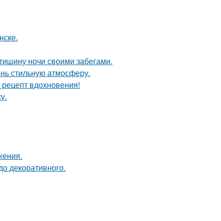
нске.
 тишину ночи своими забегами.
ень стильную атмосферу.
й рецепт вдохновения!
у.
жения.
до декоративного.