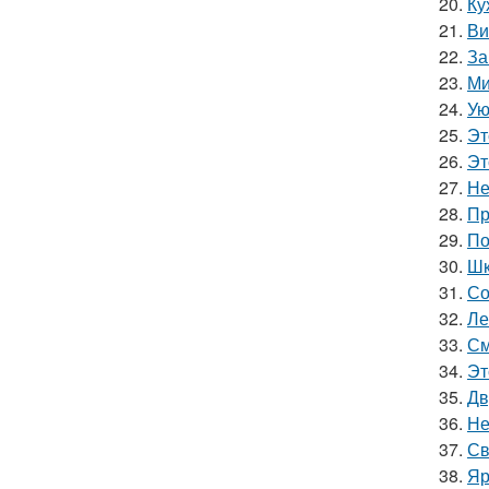
20.
Ку
21.
Ви
22.
За
23.
Ми
24.
Ую
25.
Эт
26.
Эт
27.
Не
28.
Пр
29.
По
30.
Шк
31.
Со
32.
Ле
33.
См
34.
Эт
35.
Дв
36.
Не
37.
Св
38.
Яр