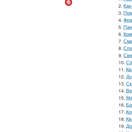
2.
Как
3.
Пом
4.
Фра
5.
Пан
6.
Ком
7.
Сме
8.
Спо
9.
Све
10.
Сп
11.
Кв
12.
Ду
13.
Ск
14.
Ве
15.
Ма
16.
Ба
17.
Ко
18.
Кв
19.
До