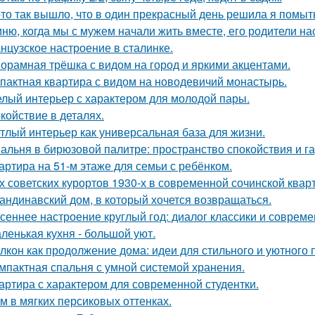
-то так вышло, что в один прекрасный день решила я помыть
ню, когда мы с мужем начали жить вместе, его родители на
нцузское настроение в сталинке.
орамная трёшка с видом на город и яркими акцентами.
пактная квартира с видом на новодевичий монастырь.
лый интерьер с характером для молодой пары.
койствие в деталях.
тлый интерьер как универсальная база для жизни.
альня в бирюзовой палитре: пространство спокойствия и г
артира на 51-м этаже для семьи с ребёнком.
х советских курортов 1930-х в современной сочинской квар
андинавский дом, в который хочется возвращаться.
сеннее настроение круглый год: диалог классики и совреме
ленькая кухня - большой уют.
лкон как продолжение дома: идеи для стильного и уютного 
мпактная спальня с умной системой хранения.
артира с характером для современной студентки.
м в мягких персиковых оттенках.