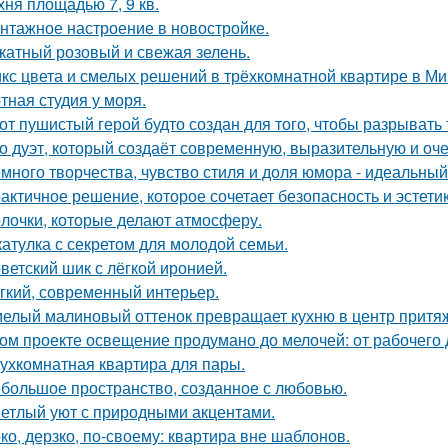
хня площадью 7, 9 кв.
нтажное настроение в новостройке.
катный розовый и свежая зелень.
кс цвета и смелых решений в трёхкомнатной квартире в Ми
тная студия у моря.
от пушистый герой будто создан для того, чтобы разрывать
о дуэт, который создаёт современную, выразительную и оч
много творчества, чувство стиля и доля юмора - идеальны
актичное решение, которое сочетает безопасность и эстетик
лочки, которые делают атмосферу.
атулка с секретом для молодой семьи.
ветский шик с лёгкой иронией.
гкий, современный интерьер.
елый малиновый оттенок превращает кухню в центр притя
ом проекте освещение продумано до мелочей: от рабочего 
ухкомнатная квартира для пары.
большое пространство, созданное с любовью.
етлый уют с природными акцентами.
ко, дерзко, по-своему: квартира вне шаблонов.