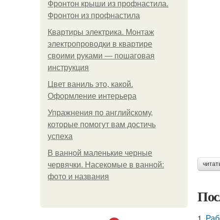
Фронтон крыши из профнастила.
Фронтон из профнастила
Квартиры электрика. Монтаж
электропроводки в квартире
своими руками — пошаговая
инструкция
Цвет ваниль это, какой.
Оформление интерьера
Упражнения по английскому,
которые помогут вам достичь
успеха
В ванной маленькие черные
червячки. Насекомые в ванной:
читат
фото и названия
Пос
1.
Раб