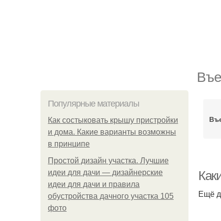
Въе
Популярные материалы
Въ
Как состыковать крышу пристройки
и дома. Какие варианты возможны
в принципе
Простой дизайн участка. Лучшие
идеи для дачи — дизайнерские
Как
идеи для дачи и правила
Ещё д
обустройства дачного участка 105
фото