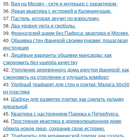
35.
Вид на Москву - сити и интерьер с характером.
36.
Яркая квартира с историей в Калининграде.
37.
Пастель, которая звучит по-взрослому.
38.
Два уровня уюта и свободы.
39.
Французский шарм без Пафоса: квартира в Москве.
40.
Обшивка стен фанерой своими руками: пошаговая
инструкция
41.
Дешёвые варианты обшивки мансарды: как
сэкономить без ущерба качеству
42.
Утепление деревянного дома изнутри фанерой: как
сэкономить на отоплении и улучшить комфорт
43.
Удобный трафарет для стен и плитки: Малага 30х30
из пластика
44.
Шаблон для разметки плитки: как сделать укладку
идеальной
45.
Квартира с настроением Парижа и Петербурга.
46.
Просторная квартира в дореволюционном доме
обрела новое лицо, сохранив свою историю.
47.
Трафареты для керамической плитки: как создать