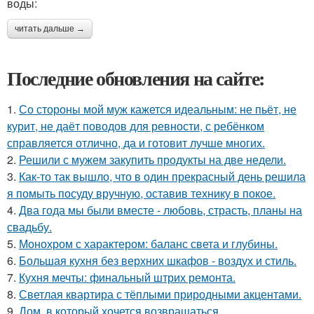
воды:
читать дальше →
Последние обновления на сайте:
1.
Со стороны мой муж кажется идеальным: не пьёт, не
курит, не даёт поводов для ревности, с ребёнком
справляется отлично, да и готовит лучше многих.
2.
Решили с мужем закупить продукты на две недели.
3.
Как-то так вышло, что в один прекрасный день решила
я помыть посуду вручную, оставив технику в покое.
4.
Два года мы были вместе - любовь, страсть, планы на
свадьбу.
5.
Монохром с характером: баланс света и глубины.
6.
Большая кухня без верхних шкафов - воздух и стиль.
7.
Кухня мечты: финальный штрих ремонта.
8.
Светлая квартира с тёплыми природными акцентами.
9.
Дом, в который хочется возвращаться.