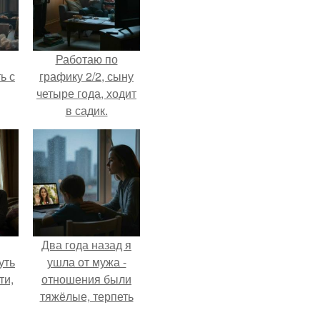
Работаю по
ь с
графику 2/2, сыну
четыре года, ходит
в садик.
Два года назад я
уть
ушла от мужа -
ти,
отношения были
тяжёлые, терпеть
сть
дальше просто не