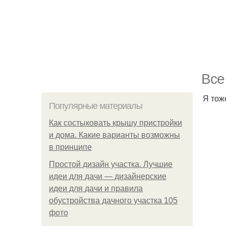
Все
Я тож
Популярные материалы
Как состыковать крышу пристройки
и дома. Какие варианты возможны
в принципе
Простой дизайн участка. Лучшие
идеи для дачи — дизайнерские
идеи для дачи и правила
обустройства дачного участка 105
фото