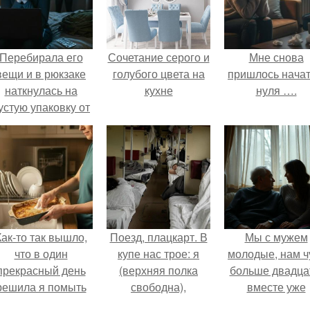
Перебирала его
Сочетание серого и
Мне снова
вещи и в рюкзаке
голубого цвета на
пришлось начат
наткнулась на
кухне
нуля ….
устую упаковку от
аких-то таблеток.
Как-то так вышло,
Поезд, плацкарт. В
Мы с мужем
что в один
купе нас трое: я
молодые, нам ч
прекрасный день
(верхняя полка
больше двадца
решила я помыть
свободна),
вместе уже
посуду вручную,
напротив -
несколько лет, е