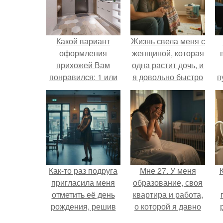
Какой вариант
Жизнь свела меня с
оформления
женщиной, которая
прихожей Вам
одна растит дочь, и
понравился: 1 или
я довольно быстро
п
2?
привязался к ним
к
обеим.
Как-то раз подруга
Мне 27. У меня
пригласила меня
образование, своя
отметить её день
квартира и работа,
рождения, решив
о которой я давно
собрать гостей в
мечтала.