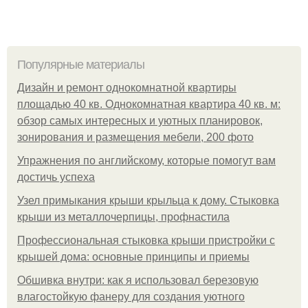
Популярные материалы
Дизайн и ремонт однокомнатной квартиры
площадью 40 кв. Однокомнатная квартира 40 кв. м:
обзор самых интересных и уютных планировок,
зонирования и размещения мебели, 200 фото
Упражнения по английскому, которые помогут вам
достичь успеха
Узел примыкания крыши крыльца к дому. Стыковка
крыши из металлочерпицы, профнастила
Профессиональная стыковка крыши пристройки с
крышей дома: основные принципы и приемы
Обшивка внутри: как я использовал березовую
влагостойкую фанеру для создания уютного