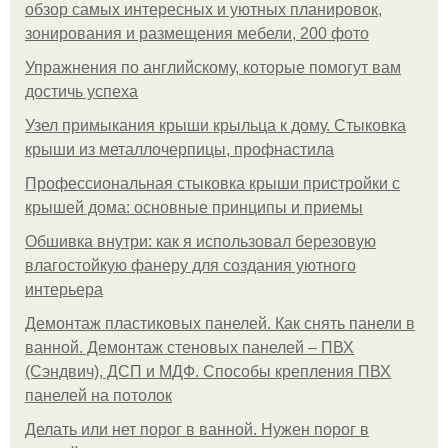
обзор самых интересных и уютных планировок,
зонирования и размещения мебели, 200 фото
Упражнения по английскому, которые помогут вам
достичь успеха
Узел примыкания крыши крыльца к дому. Стыковка
крыши из металлочерпицы, профнастила
Профессиональная стыковка крыши пристройки с
крышей дома: основные принципы и приемы
Обшивка внутри: как я использовал березовую
влагостойкую фанеру для создания уютного
интерьера
Демонтаж пластиковых панелей. Как снять панели в
ванной. Демонтаж стеновых панелей – ПВХ
(Сэндвич), ДСП и МДФ. Способы крепления ПВХ
панелей на потолок
Делать или нет порог в ванной. Нужен порог в