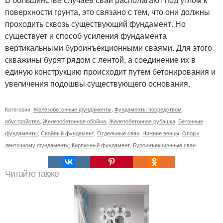
поверхности грунта, это связано с тем, что они должны
проходить сквозь существующий фундамент. Но
существует и способ усиления фундамента
вертикальными буроинъекционными сваями. Для этого
скважины бурят рядом с лентой, а соединение их в
единую конструкцию происходит путем бетонирования и
увеличения подошвы существующего основания.
Категории:
Железобетонные фундаменты
,
Фундаменты посредством
обустройства
,
Железобетонная обойма
,
Железобетонная рубашка
,
Бетонные
фундаменты
,
Свайный фундамент
,
Отдельные сваи
,
Нижние венцы
,
Опор к
ленточному фундаменту
,
Кирпичный фундамент
,
Буроинъекционные сваи
Читайте также