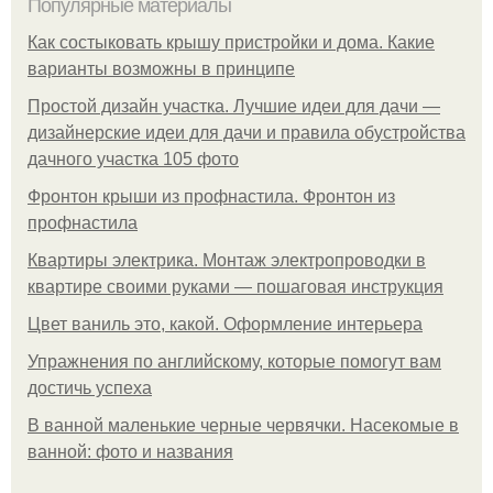
Популярные материалы
Как состыковать крышу пристройки и дома. Какие
варианты возможны в принципе
Простой дизайн участка. Лучшие идеи для дачи —
дизайнерские идеи для дачи и правила обустройства
дачного участка 105 фото
Фронтон крыши из профнастила. Фронтон из
профнастила
Квартиры электрика. Монтаж электропроводки в
квартире своими руками — пошаговая инструкция
Цвет ваниль это, какой. Оформление интерьера
Упражнения по английскому, которые помогут вам
достичь успеха
В ванной маленькие черные червячки. Насекомые в
ванной: фото и названия