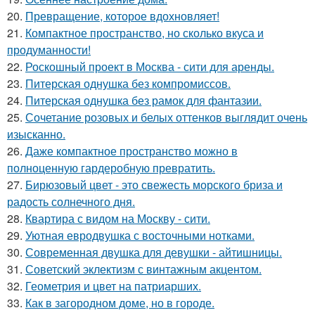
20.
Превращение, которое вдохновляет!
21.
Компактное пространство, но сколько вкуса и
продуманности!
22.
Роскошный проект в Москва - сити для аренды.
23.
Питерская однушка без компромиссов.
24.
Питерская однушка без рамок для фантазии.
25.
Сочетание розовых и белых оттенков выглядит очень
изысканно.
26.
Даже компактное пространство можно в
полноценную гардеробную превратить.
27.
Бирюзовый цвет - это свежесть морского бриза и
радость солнечного дня.
28.
Квартира с видом на Москву - сити.
29.
Уютная евродвушка с восточными нотками.
30.
Современная двушка для девушки - айтишницы.
31.
Советский эклектизм с винтажным акцентом.
32.
Геометрия и цвет на патриарших.
33.
Как в загородном доме, но в городе.