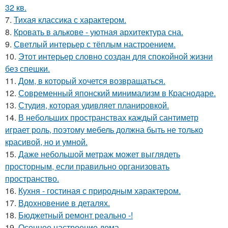
32 кв.
7.
Тихая классика с характером.
8.
Кровать в алькове - уютная архитектура сна.
9.
Светлый интерьер с тёплым настроением.
10.
Этот интерьер словно создан для спокойной жизни
без спешки.
11.
Дом, в который хочется возвращаться.
12.
Современный японский минимализм в Краснодаре.
13.
Студия, которая удивляет планировкой.
14.
В небольших пространствах каждый сантиметр
играет роль, поэтому мебель должна быть не только
красивой, но и умной.
15.
Даже небольшой метраж может выглядеть
просторным, если правильно организовать
пространство.
16.
Кухня - гостиная с природным характером.
17.
Вдохновение в деталях.
18.
Бюджетный ремонт реально -!
19.
Осеннее настроение дома.