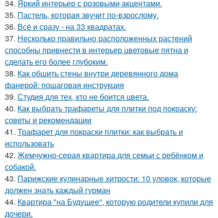
34.
Яркий интерьер с розовыми акцентами.
35.
Пастель, которая звучит по-взрослому.
36.
Всё и сразу - на 33 квадратах.
37.
Несколько правильно расположенных растений
способны привнести в интерьер цветовые пятна и
сделать его более глубоким.
38.
Как обшить стены внутри деревянного дома
фанерой: пошаговая инструкция
39.
Студия для тех, кто не боится цвета.
40.
Как выбрать трафареты для плитки под покраску:
советы и рекомендации
41.
Трафарет для покраски плитки: как выбрать и
использовать
42.
Жемчужно-серая квартира для семьи с ребёнком и
собакой.
43.
Парижские кулинарные хитрости: 10 уловок, которые
должен знать каждый гурман
44.
Квартира "на Будущее", которую родители купили для
дочери.