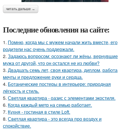
читать дальше →
Последние обновления на сайте:
1.
Помню, когда мы с мужем начали жить вместе, его
родители нас очень поддержали.
2.
Задаюсь вопросом: осознают ли жёны, вернувшие
мужа от другой, что он остался не из любви?
3.
Двадцать семь лет, своя квартира, диплом, работа
мечты и предложение руки и сердца.
4.
Ботанические постеры в интерьере: природная
лёгкость и стиль.
5.
Светлая квартира - оазис с элементами экостиля.
6.
Когда каждый метр на семью работает.
7.
Кухня - гостиная в стиле Loft.
8.
Светлая квартира - это всегда про воздух и
спокойствие.