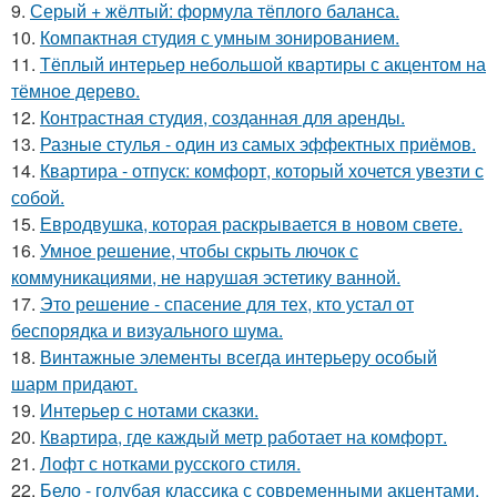
9.
Серый + жёлтый: формула тёплого баланса.
10.
Компактная студия с умным зонированием.
11.
Тёплый интерьер небольшой квартиры с акцентом на
тёмное дерево.
12.
Контрастная студия, созданная для аренды.
13.
Разные стулья - один из самых эффектных приёмов.
14.
Квартира - отпуск: комфорт, который хочется увезти с
собой.
15.
Евродвушка, которая раскрывается в новом свете.
16.
Умное решение, чтобы скрыть лючок с
коммуникациями, не нарушая эстетику ванной.
17.
Это решение - спасение для тех, кто устал от
беспорядка и визуального шума.
18.
Винтажные элементы всегда интерьеру особый
шарм придают.
19.
Интерьер с нотами сказки.
20.
Квартира, где каждый метр работает на комфорт.
21.
Лофт с нотками русского стиля.
22.
Бело - голубая классика с современными акцентами.