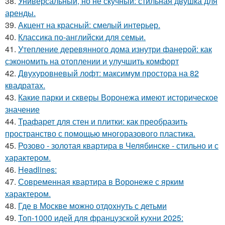
38.
Универсальный, но не скучный: стильная двушка для
аренды.
39.
Акцент на красный: смелый интерьер.
40.
Классика по-английски для семьи.
41.
Утепление деревянного дома изнутри фанерой: как
сэкономить на отоплении и улучшить комфорт
42.
Двухуровневый лофт: максимум простора на 82
квадратах.
43.
Какие парки и скверы Воронежа имеют историческое
значение
44.
Трафарет для стен и плитки: как преобразить
пространство с помощью многоразового пластика.
45.
Розово - золотая квартира в Челябинске - стильно и с
характером.
46.
Headlines:
47.
Современная квартира в Воронеже с ярким
характером.
48.
Где в Москве можно отдохнуть с детьми
49.
Топ-1000 идей для французской кухни 2025: